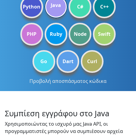
Java
Python
C#
C++
PHP
Ruby
Node
Swift
Go
Dart
Curl
Προβολή αποσπάσματος κώδικα
Συμπίεση εγγράφου στο Java
Χρησιμοποιώντας το ισχυρό μας Java API, οι
προγραμματιστές μπορούν να συμπιέσουν αρχεία