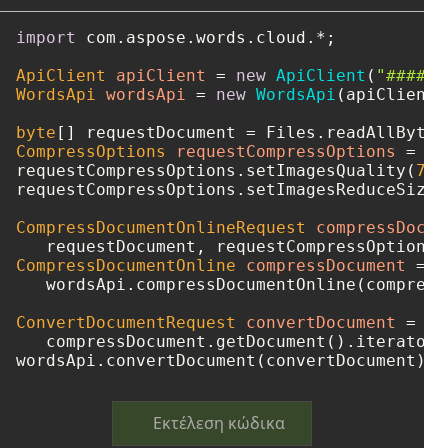
import
 com.aspose.words.cloud.*;

ApiClient
apiClient
=
new
ApiClient
(
"####-#
WordsApi
wordsApi
=
new
WordsApi
(apiClient);
byte
[] requestDocument = Files.readAllBytes
CompressOptions
requestCompressOptions
=
ne
requestCompressOptions.setImagesQuality(
75
)
requestCompressOptions.setImagesReduceSizeF
CompressDocumentOnlineRequest
compressDocum
   requestDocument, requestCompressOptions,
CompressDocumentOnline
compressDocument
=
   wordsApi.compressDocumentOnline(compress
ConvertDocumentRequest
convertDocument
=
ne
   compressDocument.getDocument().iterator(
wordsApi.convertDocument(convertDocument);
Εκτέλεση κώδικα