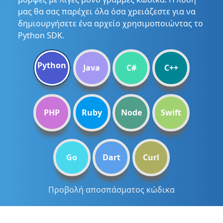
μας θα σας παρέχει όλα όσα χρειάζεστε για να
δημιουργήσετε ένα αρχείο χρησιμοποιώντας το
Python SDK.
Python
Java
C#
C++
PHP
Ruby
Node
Swift
Go
Dart
Curl
Προβολή αποσπάσματος κώδικα