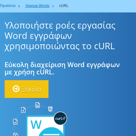
Προϊόντα
Aspose.Words
cURL
Υλοποιήστε ροές εργασίας
Word εγγράφων
χρησιμοποιώντας το cURL
Εύκολη διαχείριση Word εγγράφων
με χρήση cURL.
Ξεκίνα