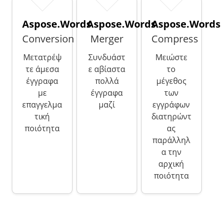
Aspose.Words
Aspose.Words
Aspose.Words
Conversion
Merger
Compress
Μετατρέψ
Συνδυάστ
Μειώστε
τε άμεσα
ε αβίαστα
το
έγγραφα
πολλά
μέγεθος
με
έγγραφα
των
επαγγελμα
μαζί
εγγράφων
τική
διατηρώντ
ποιότητα
ας
παράλληλ
α την
αρχική
ποιότητα