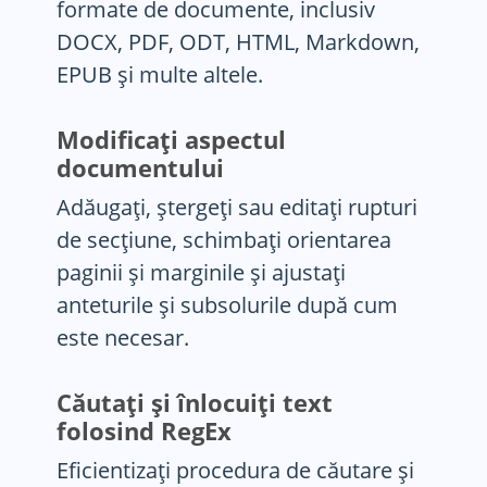
formate de documente, inclusiv
DOCX, PDF, ODT, HTML, Markdown,
EPUB și multe altele.
Modificați aspectul
documentului
Adăugați, ștergeți sau editați rupturi
de secțiune, schimbați orientarea
paginii și marginile și ajustați
anteturile și subsolurile după cum
este necesar.
Căutați și înlocuiți text
folosind RegEx
Eficientizați procedura de căutare și