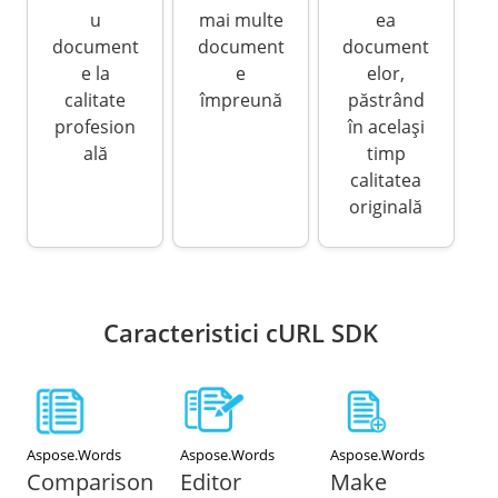
u
mai multe
ea
document
document
document
e la
e
elor,
calitate
împreună
păstrând
profesion
în același
ală
timp
calitatea
originală
Caracteristici cURL SDK
Aspose.Words
Aspose.Words
Aspose.Words
Comparison
Editor
Make