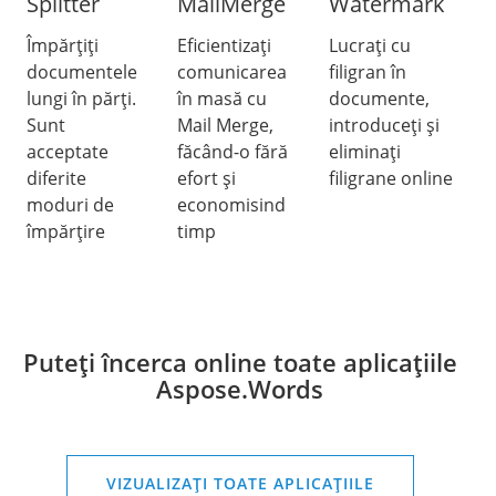
Splitter
MailMerge
Watermark
Împărțiți
Eficientizați
Lucrați cu
documentele
comunicarea
filigran în
lungi în părți.
în masă cu
documente,
Sunt
Mail Merge,
introduceți și
acceptate
făcând-o fără
eliminați
diferite
efort și
filigrane online
moduri de
economisind
împărțire
timp
Puteți încerca online toate aplicațiile
Aspose.Words
VIZUALIZAȚI TOATE APLICAȚIILE