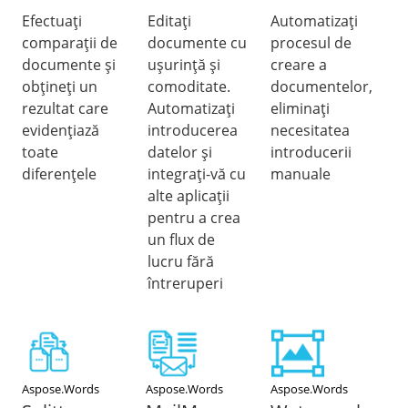
Efectuați
Editați
Automatizați
comparații de
documente cu
procesul de
documente și
ușurință și
creare a
obțineți un
comoditate.
documentelor,
rezultat care
Automatizați
eliminați
evidențiază
introducerea
necesitatea
toate
datelor și
introducerii
diferențele
integrați-vă cu
manuale
alte aplicații
pentru a crea
un flux de
lucru fără
întreruperi
Aspose.Words
Aspose.Words
Aspose.Words