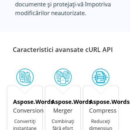
documente și protejați-vă împotriva
modificărilor neautorizate.
Caracteristici avansate cURL API
Aspose.Words
Aspose.Words
Aspose.Words
Conversion
Merger
Compress
Convertiți
Combinați
Reduceți
instantane
fără efort
dimensiun