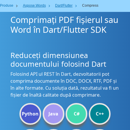
Produse
Aspose.Words
Dart/Flutter
Compress
Comprimați PDF fișierul sau
Word în Dart/Flutter SDK
Reduceți dimensiunea
documentului folosind Dart
Folosind API ul REST în Dart, dezvoltatorii pot
comprima documente în DOC, DOCX, RTF, PDF și
în alte formate. Cu soluția dată, rezultatul va fi un
fișier de înaltă calitate după comprimare.
Python
Java
C#
C++