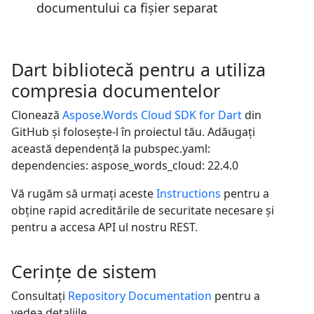
documentului ca fișier separat
Dart bibliotecă pentru a utiliza
compresia documentelor
Clonează
Aspose.Words Cloud SDK for Dart
din
GitHub și folosește-l în proiectul tău. Adăugați
această dependență la pubspec.yaml:
dependencies: aspose_words_cloud: 22.4.0
Vă rugăm să urmați aceste
Instructions
pentru a
obține rapid acreditările de securitate necesare și
pentru a accesa API ul nostru REST.
Cerințe de sistem
Consultați
Repository Documentation
pentru a
vedea detaliile.