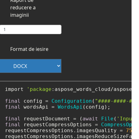
reducere a
imaginii
Format de iesire
import 
'package
:aspose_words_cloud/aspose_w
final
 config = 
Configuration
(
"####-####-###
final
 wordsApi = 
WordsApi
(config);

final
 requestDocument = (
await
File
(
'Input
.
final
 requestCompressOptions = 
CompressOpti
requestCompressOptions.imagesQuality = 
75
;

requestCompressOptions.imagesReduceSizeFact