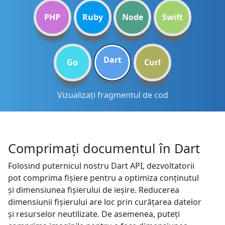
PHP
Ruby
Node
Swift
Dart
Go
Curl
Vizualizați fragmentul de cod
Comprimați documentul în Dart
Folosind puternicul nostru Dart API, dezvoltatorii
pot comprima fișiere pentru a optimiza conținutul
și dimensiunea fișierului de ieșire. Reducerea
dimensiunii fișierului are loc prin curățarea datelor
și resurselor neutilizate. De asemenea, puteți