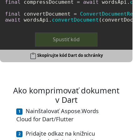
final
 compressDocument = 
await
 wordsApi.
com
final
 convertDocument = 
ConvertDocumentRequ
await
 wordsApi.
convertDocument
(convertDocum
Spustiť kód
Skopírujte kód Dart do schránky
Ako komprimovať dokument
v Dart
Nainštalovať Aspose.Words
Cloud for Dart/Flutter
Pridajte odkaz na knižnicu