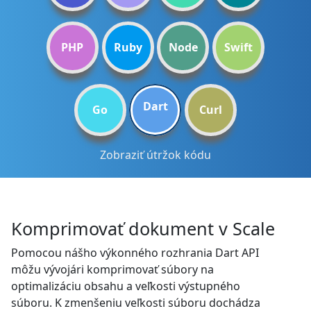
PHP
Ruby
Node
Swift
Dart
Go
Curl
Zobraziť útržok kódu
Komprimovať dokument v Scale
Pomocou nášho výkonného rozhrania Dart API
môžu vývojári komprimovať súbory na
optimalizáciu obsahu a veľkosti výstupného
súboru. K zmenšeniu veľkosti súboru dochádza