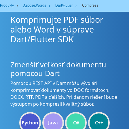
Produkty
Aspose.Words
Dart/Flutter
Compress
Komprimujte PDF súbor
alebo Word v súprave
Dart/Flutter SDK
Zmenšiť veľkosť dokumentu
pomocou Dart
Pomocou REST API v Dart môžu vývojári
komprimovať dokumenty vo DOC formátoch,
DOCX, RTF, PDF a ďalších. Pri danom riešení bude
výstupom po kompresii kvalitný súbor.
Python
Java
C#
C++