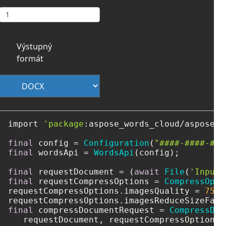
Výstupný
formát
import 
'package
:aspose_words_cloud/aspose_w
final
 config = 
Configuration
(
"####-####-###
final
 wordsApi = 
WordsApi
(config);

final
 requestDocument = (
await
File
(
'Input
.
final
 requestCompressOptions = 
CompressOpti
requestCompressOptions.imagesQuality = 
75
;

requestCompressOptions.imagesReduceSizeFact
final
 compressDocumentRequest = 
CompressDoc