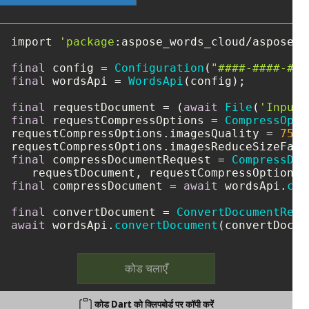
import 
'package
:aspose_words_cloud/aspose_w
final
 config = 
Configuration
(
"####-####-###
final
 wordsApi = 
WordsApi
(config);

final
 requestDocument = (
await
File
(
'Input
.
final
 requestCompressOptions = 
CompressOpti
requestCompressOptions.imagesQuality = 
75
;

requestCompressOptions.imagesReduceSizeFact
final
 compressDocumentRequest = 
CompressDoc
final
 compressDocument = 
await
 wordsApi.
com
final
 convertDocument = 
ConvertDocumentRequ
await
 wordsApi.
convertDocument
(convertDocum
कोड चलाएँ
कोड Dart को क्लिपबोर्ड पर कॉपी करें