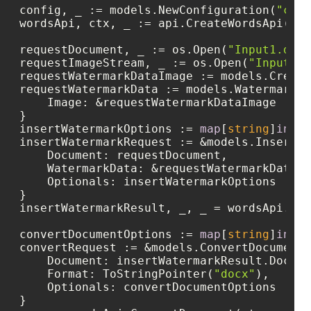
config, _ := models.NewConfiguration(
"conf
wordsApi, ctx, _ := api.CreateWordsApi(con
requestDocument, _ := os.Open(
"Input1.docx
requestImageStream, _ := os.Open(
"Input2.j
requestWatermarkDataImage := models.Create
requestWatermarkData := models.WatermarkDa
    Image: &requestWatermarkDataImage

}

insertWatermarkOptions := 
map
[
string
]
inter
insertWatermarkRequest := &models.InsertWa
    Document: requestDocument,

    WatermarkData: &requestWatermarkData,

    Optionals: insertWatermarkOptions

}

insertWatermarkResult, _, _ = wordsApi.Ins
convertDocumentOptions := 
map
[
string
]
inter
convertRequest := &models.ConvertDocumentR
    Document: insertWatermarkResult.Docume
    Format: ToStringPointer(
"docx"
),

    Optionals: convertDocumentOptions

}
