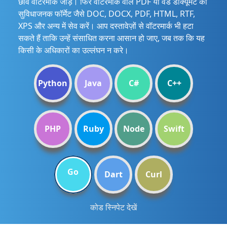
छवि वॉटरमार्क जोड़ें। फिर वॉटरमार्क वाले PDF या वर्ड डॉक्यूमेंट को
सुविधाजनक फॉर्मेट जैसे DOC, DOCX, PDF, HTML, RTF,
XPS और अन्य में सेव करें। आप दस्तावेज़ों से वॉटरमार्क भी हटा
सकते हैं ताकि उन्हें संसाधित करना आसान हो जाए, जब तक कि यह
किसी के अधिकारों का उल्लंघन न करे।
Python
Java
C#
C++
PHP
Ruby
Node
Swift
Go
Dart
Curl
कोड स्निपेट देखें