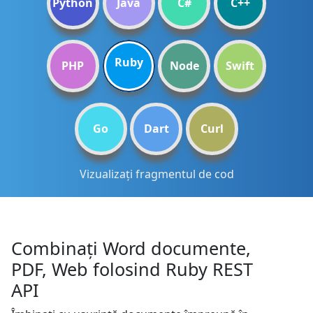
Python
Java
C#
C++
Ruby
PHP
Node
Swift
Go
Dart
Curl
Vizualizați fragmentul de cod
Combinați Word documente,
PDF, Web folosind Ruby REST
API