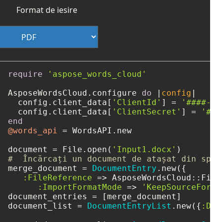
Format de iesire
require
'aspose_words_cloud'
AsposeWordsCloud.configure 
do
 |
config
|

  config.client_data[
'ClientId'
] = 
'####-##
  config.client_data[
'ClientSecret'
] = 
'###
end
@words_api
 = WordsAPI.new

document = File.open(
'Input1.docx'
#  Încărcați un document de atașat din spaț
merge_document = 
DocumentEntry
.new({

:FileReference
 => AsposeWordsCloud::File
:ImportFormatMode
 => 
'KeepSourceForma
document_entries = [merge_document]

document_list = 
DocumentEntryList
.new({
:Doc