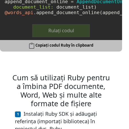
append_document_online = 
AppendDocumentOnli
document_list:
@words_api
Rulați codul
Copiați codul Ruby în clipboard
Cum să utilizați Ruby pentru
a îmbina PDF documente,
Word, Web și multe alte
formate de fișiere
Instalați Ruby SDK și adăugați
referința (importați biblioteca) în
proiectul dvs. Ruby.