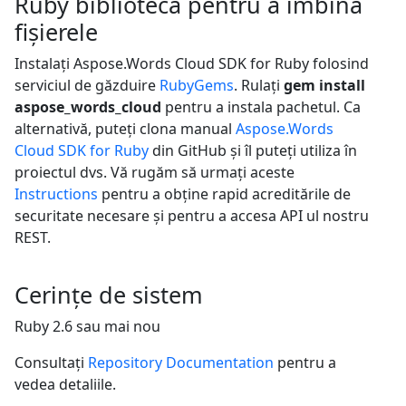
Ruby bibliotecă pentru a îmbina
fișierele
Instalați Aspose.Words Cloud SDK for Ruby folosind
serviciul de găzduire
RubyGems
. Rulați
gem install
aspose_words_cloud
pentru a instala pachetul. Ca
alternativă, puteți clona manual
Aspose.Words
Cloud SDK for Ruby
din GitHub și îl puteți utiliza în
proiectul dvs. Vă rugăm să urmați aceste
Instructions
pentru a obține rapid acreditările de
securitate necesare și pentru a accesa API ul nostru
REST.
Cerințe de sistem
Ruby 2.6 sau mai nou
Consultați
Repository Documentation
pentru a
vedea detaliile.