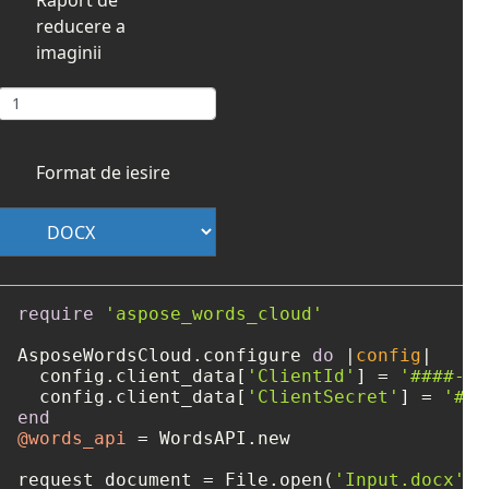
reducere a
imaginii
Format de iesire
require
'aspose_words_cloud'
AsposeWordsCloud.configure 
do
 |
config
|

  config.client_data[
'ClientId'
] = 
'####-##
  config.client_data[
'ClientSecret'
] = 
'###
end
@words_api
 = WordsAPI.new

request_document = File.open(
'Input.docx'
)
