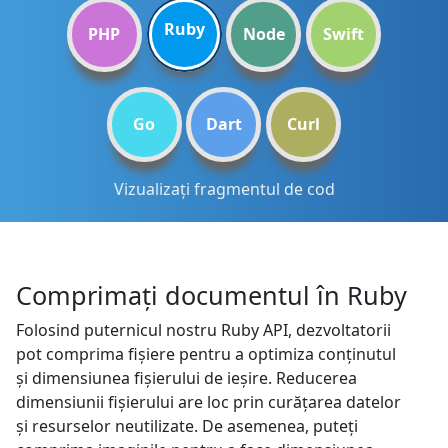
Ruby
PHP
Node
Swift
Go
Dart
Curl
Vizualizați fragmentul de cod
Comprimați documentul în Ruby
Folosind puternicul nostru Ruby API, dezvoltatorii
pot comprima fișiere pentru a optimiza conținutul
și dimensiunea fișierului de ieșire. Reducerea
dimensiunii fișierului are loc prin curățarea datelor
și resurselor neutilizate. De asemenea, puteți