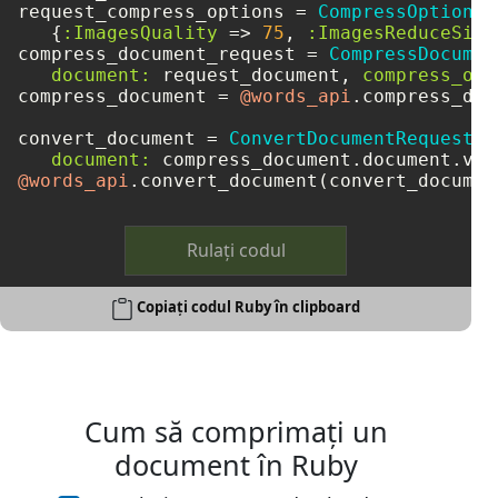
request_compress_options = 
CompressOptions
.
   {
:ImagesQuality
 => 
75
, 
:ImagesReduceSize
compress_document_request = 
CompressDocumen
document:
 request_document, 
compress_opt
compress_document = 
@words_api
.compress_doc
convert_document = 
ConvertDocumentRequest
.n
document:
 compress_document.document.val
@words_api
.convert_document(convert_documen
Rulați codul
Copiați codul Ruby în clipboard
Cum să comprimați un
document în Ruby