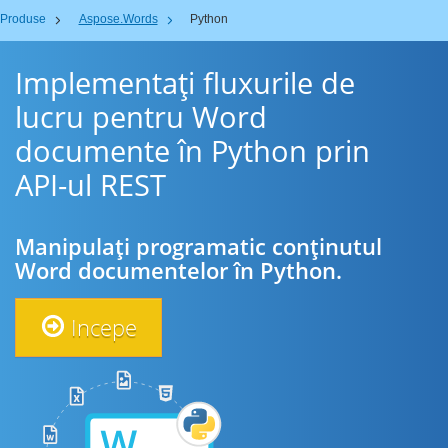
Produse
Aspose.Words
Python
Implementați fluxurile de
lucru pentru Word
documente în Python prin
API-ul REST
Manipulați programatic conținutul
Word documentelor în Python.
Incepe