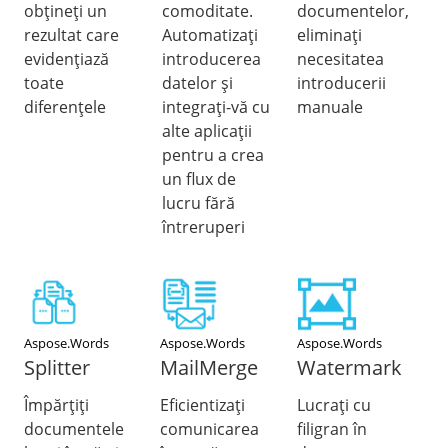
obțineți un
comoditate.
documentelor,
rezultat care
Automatizați
eliminați
evidențiază
introducerea
necesitatea
toate
datelor și
introducerii
diferențele
integrați-vă cu
manuale
alte aplicații
pentru a crea
un flux de
lucru fără
întreruperi
Aspose.Words
Aspose.Words
Aspose.Words
Splitter
MailMerge
Watermark
Împărțiți
Eficientizați
Lucrați cu
documentele
comunicarea
filigran în