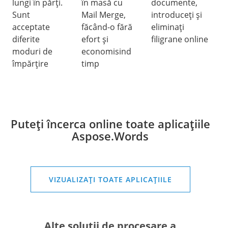
lungi în părți.
în masă cu
documente,
Sunt
Mail Merge,
introduceți și
acceptate
făcând-o fără
eliminați
diferite
efort și
filigrane online
moduri de
economisind
împărțire
timp
Puteți încerca online toate aplicațiile
Aspose.Words
VIZUALIZAȚI TOATE APLICAȚIILE
Alte soluții de procesare a