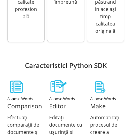
calitate
împreună
păstrând
profesion
în același
ală
timp
calitatea
originală
Caracteristici Python SDK
Aspose.Words
Aspose.Words
Aspose.Words
Comparison
Editor
Make
Efectuați
Editați
Automatizați
comparații de
documente cu
procesul de
documente și
ușurință și
creare a