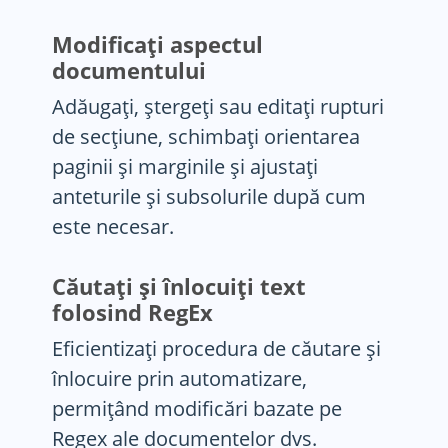
Modificați aspectul
documentului
Adăugați, ștergeți sau editați rupturi
de secțiune, schimbați orientarea
paginii și marginile și ajustați
anteturile și subsolurile după cum
este necesar.
Căutați și înlocuiți text
folosind RegEx
Eficientizați procedura de căutare și
înlocuire prin automatizare,
permițând modificări bazate pe
Regex ale documentelor dvs.