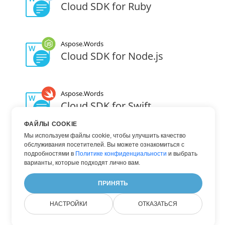
Cloud SDK for Ruby
Aspose.Words
Cloud SDK for Node.js
Aspose.Words
Cloud SDK for Swift
ФАЙЛЫ COOKIE
Мы используем файлы cookie, чтобы улучшить качество
Aspose.Words
обслуживания посетителей. Вы можете ознакомиться с
Cloud SDK for Go
подробностями в
Политике конфиденциальности
и выбрать
варианты, которые подходят лично вам.
ПРИНЯТЬ
Aspose.Words
Cloud SDK for Dart
НАСТРОЙКИ
ОТКАЗАТЬСЯ