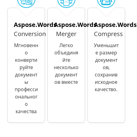
Aspose.Words
Aspose.Words
Aspose.Words
Conversion
Merger
Compress
Мгновенн
Легко
Уменьшит
о
объединя
е размер
конверти
йте
документ
руйте
несколько
ов,
документ
документ
сохранив
ы
ов вместе
исходное
професси
качество.
ональног
о
качества