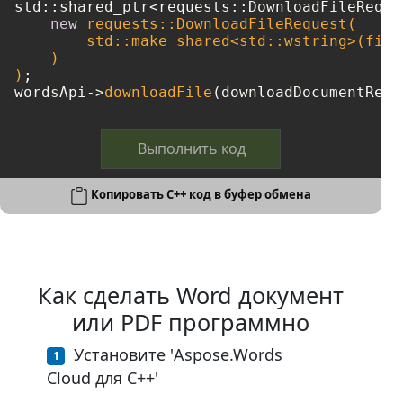
std::shared_ptr<requests::DownloadFileReque
new
 requests::DownloadFileRequest(

        std::make_shared<std::wstring>(fileN
    )

)
;

wordsApi->
downloadFile
Выполнить код
Копировать C++ код в буфер обмена
Как сделать Word документ
или PDF программно
Установите 'Aspose.Words
Cloud для C++'