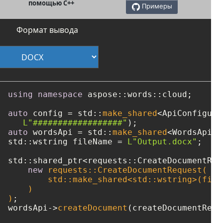
помощью C++
Примеры
Формат вывода
using
namespace
 aspose::words::cloud;

auto
 config = std::
make_shared
<ApiConfigura
L"##################"
auto
 wordsApi = std::
make_shared
<WordsApi>(
std::wstring fileName = 
L"Output.docx"
;

std::shared_ptr<requests::CreateDocumentReq
new
 requests::CreateDocumentRequest(

        std::make_shared<std::wstring>(fileN
    )

)
;

wordsApi->
createDocument
(createDocumentReque