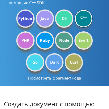
помощью C++ SDK.
C++
Python
Java
C#
PHP
Ruby
Node
Swift
Go
Dart
Curl
Посмотреть фрагмент кода
Создать документ с помощью