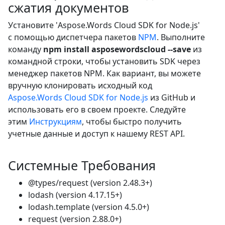
сжатия документов
Установите 'Aspose.Words Cloud SDK for Node.js'
с помощью диспетчера пакетов
NPM
. Выполните
команду
npm install asposewordscloud --save
из
командной строки, чтобы установить SDK через
менеджер пакетов NPM. Как вариант, вы можете
вручную клонировать исходный код
Aspose.Words Cloud SDK for Node.js
из GitHub и
использовать его в своем проекте. Следуйте
этим
Инструкциям
, чтобы быстро получить
учетные данные и доступ к нашему REST API.
Системные Требования
@types/request (version 2.48.3+)
lodash (version 4.17.15+)
lodash.template (version 4.5.0+)
request (version 2.88.0+)