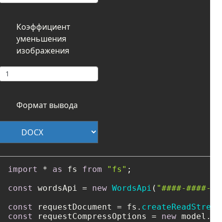
Коэффициент
уменьшения
изображения
Формат вывода
import
 * 
as
 fs 
from
"fs"
;

const
 wordsApi = 
new
WordsApi
(
"####-####-##
const
 requestDocument = fs.
createReadStream
const
 requestCompressOptions = 
new
 model.
Co