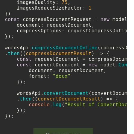
imagesQuality
: 
75
,

imagesReduceSizeFactor
: 
1
const
 compressDocumentRequest = 
new
 model.
C
document
: requestDocument,

compressOptions
: requestCompressOptions

});

wordsApi.
compressDocumentOnline
(compressDoc
.
then
(
(
compressDocumentResult
) =>
 {

const
 requestDocument = compressDocumen
const
 convertDocument = 
new
 model.
Conve
document
: requestDocument,

format
: 
"docx"
    });

    wordsApi.
convertDocument
(convertDocument
    .
then
(
(
convertDocumentResult
) =>
 {

console
.
log
(
"Result of ConvertDocum
    });

});