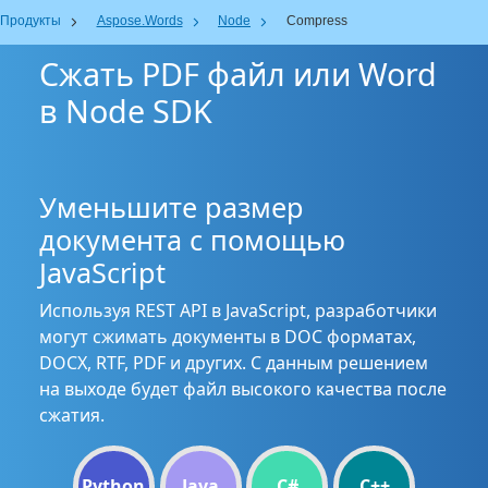
Продукты
Aspose.Words
Node
Compress
Сжать PDF файл или Word
в Node SDK
Уменьшите размер
документа с помощью
JavaScript
Используя REST API в JavaScript, разработчики
могут сжимать документы в DOC форматах,
DOCX, RTF, PDF и других. С данным решением
на выходе будет файл высокого качества после
сжатия.
Python
Java
C#
C++