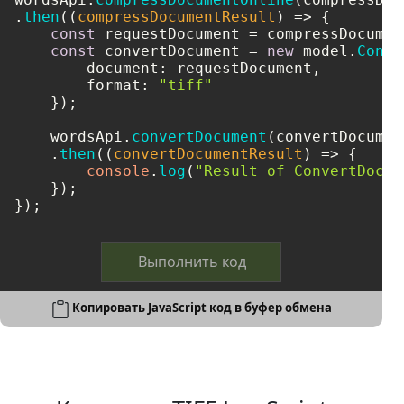
.
then
(
(
compressDocumentResult
) =>
 {

const
 requestDocument = compressDocumen
const
 convertDocument = 
new
 model.
Conve
document
: requestDocument,

format
: 
"tiff"
    });

    wordsApi.
convertDocument
(convertDocument
    .
then
(
(
convertDocumentResult
) =>
 {

console
.
log
(
"Result of ConvertDocum
    });

});
Выполнить код
Копировать JavaScript код в буфер обмена