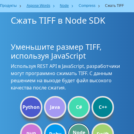
Продукты
Aspose.Words
Node
Compress
Сжать TIFF
Сжать TIFF в Node SDK
Уменьшите размер TIFF,
используя JavaScript
Используя REST API в JavaScript, разработчики
могут программно сжимать TIFF. С данным
решением на выходе будет файл высокого
качества после сжатия.
Python
Java
C#
C++
Node