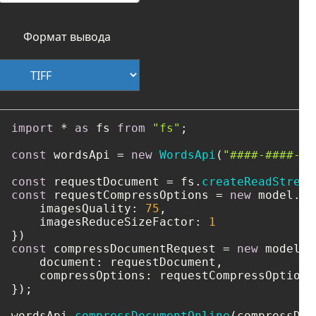
Формат вывода
import
 * 
as
 fs 
from
"fs"
;

const
 wordsApi = 
new
WordsApi
(
"####-####-##
const
 requestDocument = fs.
createReadStream
const
 requestCompressOptions = 
new
 model.
Co
imagesQuality
: 
75
,

imagesReduceSizeFactor
: 
1
const
 compressDocumentRequest = 
new
 model.
C
document
: requestDocument,

compressOptions
: requestCompressOptions

});

wordsApi.
compressDocumentOnline
(compressDoc