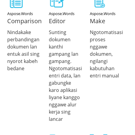
Aspose.Words
Aspose.Words
Aspose.Words
Comparison
Editor
Make
Nindakake
Sunting
Ngotomatisasi
perbandingan
dokumen
proses
dokumen lan
kanthi
nggawe
entuk asil sing
gampang lan
dokumen,
nyorot kabeh
gampang.
ngilangi
bedane
Ngotomatisasi
kabutuhan
entri data, lan
entri manual
gabungke
karo aplikasi
liyane kanggo
nggawe alur
kerja sing
lancar