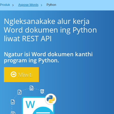
Produk
Aspose.Words
Python
Ngleksanakake alur kerja
Word dokumen ing Python
liwat REST API
Ngatur isi Word dokumen kanthi
program ing Python.
Miwiti