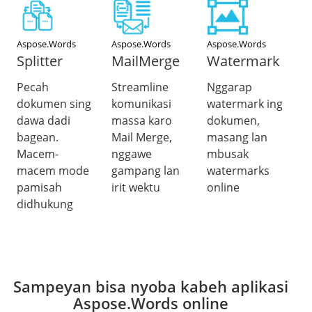
Aspose.Words
Aspose.Words
Aspose.Words
Splitter
MailMerge
Watermark
Pecah
Streamline
Nggarap
dokumen sing
komunikasi
watermark ing
dawa dadi
massa karo
dokumen,
bagean.
Mail Merge,
masang lan
Macem-
nggawe
mbusak
macem mode
gampang lan
watermarks
pamisah
irit wektu
online
didhukung
Sampeyan bisa nyoba kabeh aplikasi
Aspose.Words online