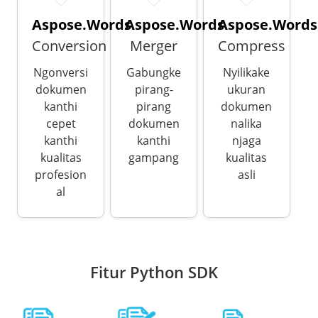
Aspose.Words
Aspose.Words
Aspose.Words
Conversion
Merger
Compress
Ngonversi
Gabungke
Nyilikake
dokumen
pirang-
ukuran
kanthi
pirang
dokumen
cepet
dokumen
nalika
kanthi
kanthi
njaga
kualitas
gampang
kualitas
profesion
asli
al
Fitur Python SDK