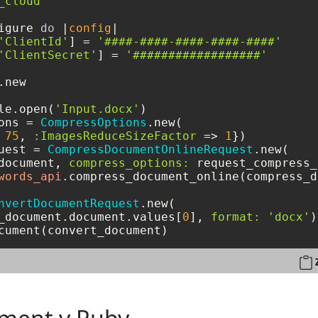
_cloud'
igure 
do
 |
config
|

'ClientId'
] = 
'####-####-####-####-####'
'ClientSecret'
] = 
'##################'
new

le.open(
'Input.docx'
)

ons = 
CompressOptions
.new(

 
75
, 
:ImagesReduceSizeFactor
 => 
1
})

uest = 
CompressDocumentOnlineRequest
.new(

document, 
compress_options:
 request_compress_
words_api
.compress_document_online(compress_d
nvertDocumentRequest
.new(

_document.document.values[
0
], 
format:
'docx'
cument(convert_document)