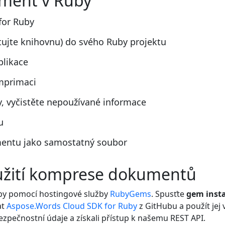
ment v Ruby
for Ruby
tujte knihovnu) do svého Ruby projektu
plikace
mprimaci
 vyčistěte nepoužívané informace
u
mentu jako samostatný soubor
užití komprese dokumentů
by pomocí hostingové služby
RubyGems
. Spusťte
gem insta
at
Aspose.Words Cloud SDK for Ruby
z GitHubu a použít jej
bezpečnostní údaje a získali přístup k našemu REST API.