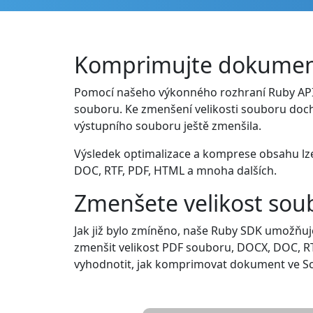
Komprimujte dokumen
Pomocí našeho výkonného rozhraní Ruby API 
souboru. Ke zmenšení velikosti souboru doch
výstupního souboru ještě zmenšila.
Výsledek optimalizace a komprese obsahu lz
DOC, RTF, PDF, HTML a mnoha dalších.
Zmenšete velikost sou
Jak již bylo zmíněno, naše Ruby SDK umožň
zmenšit velikost PDF souboru, DOCX, DOC, RT
vyhodnotit, jak komprimovat dokument ve Sca