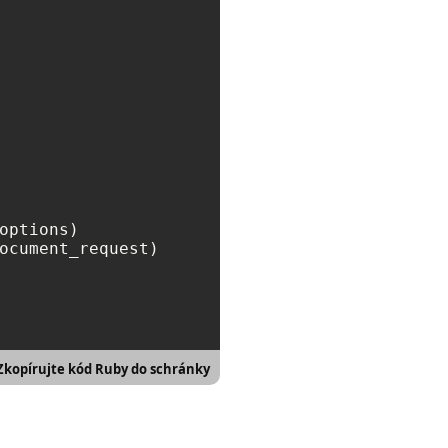
options)

ocument_request)

Zkopírujte kód Ruby do schránky