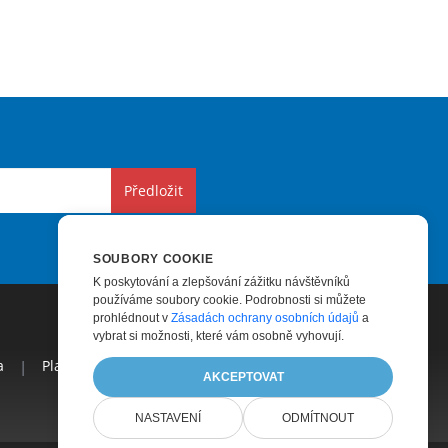
Předložit
SOUBORY COOKIE
K poskytování a zlepšování zážitku návštěvníků
používáme soubory cookie. Podrobnosti si můžete
prohlédnout v
Zásadách ochrany osobních údajů
a
vybrat si možnosti, které vám osobně vyhovují.
a
|
Placené Poradenství
|
Blog
|
Webové Stránky
|
AKCEPTOVAT
NASTAVENÍ
ODMÍTNOUT