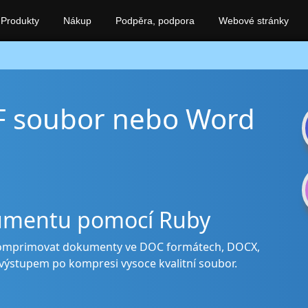
Produkty
Nákup
Podpěra, podpora
Webové stránky
F soubor nebo Word
kumentu pomocí Ruby
komprimovat dokumenty ve DOC formátech, DOCX,
výstupem po kompresi vysoce kvalitní soubor.