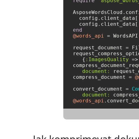
require
'aspose_words
AsposeWordsCloud.conf
  config.client_data[
  config.client_data[
end
@words_api
 = WordsAPI.
request_document = Fi
request_compress_opti
   {
:ImagesQuality
 =>
compress_document_req
document:
 request_
compress_document = 
@
convert_document = 
Co
document:
 compress
@words_api
.convert_do