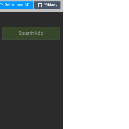
Reference API
Příklady
Spustit kód