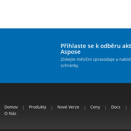
Přihlaste se k odběru ak
Aspose
Získejte měsíční zpravodaje a nabíd
schránky.
Domov
|
Produkty
|
Nové Verze
|
Ceny
|
Docs
|
O Nás