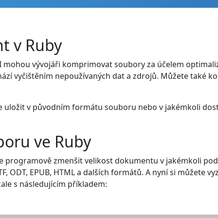
t v Ruby
mohou vývojáři komprimovat soubory za účelem optimaliza
ází vyčištěním nepoužívaných dat a zdrojů. Můžete také ko
e uložit v původním formátu souboru nebo v jakémkoli do
boru ve Ruby
uje programově zmenšit velikost dokumentu v jakémkoli p
F, ODT, EPUB, HTML a dalších formátů. A nyní si můžete vy
le s následujícím příkladem: