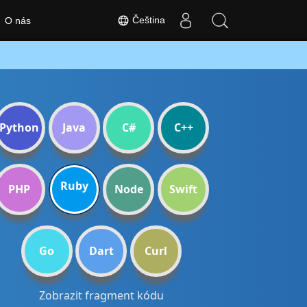
Čeština
O nás
Python
Java
C#
C++
Ruby
PHP
Node
Swift
Go
Dart
Curl
Zobrazit fragment kódu