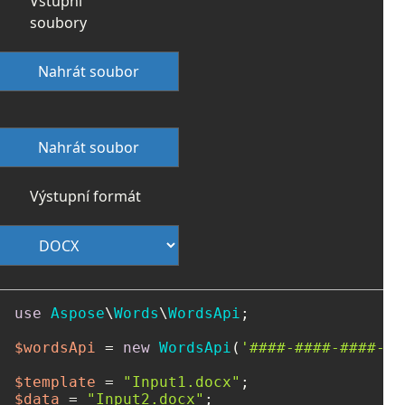
Vstupní
soubory
Nahrát soubor
Nahrát soubor
Výstupní formát
use
Aspose
\
Words
\
WordsApi
;

$wordsApi
 = 
new
WordsApi
(
'####-####-####-##
$template
 = 
"Input1.docx"
$data
 = 
"Input2.docx"
;
