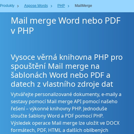
Produkty
Aspose.Words
PHP
MailMerge
Mail merge Word nebo PDF
v PHP
Vysoce věrná knihovna PHP pro
spouštění Mail merge na
šablonách Word nebo PDF a
datech z vlastního zdroje dat
Vytvářejte personalizované dokumenty, e-maily a
sestavy pomocí Mail merge API pomocí našeho
řešení – výkonné knihovny PHP. Jednoduše
sloučte šablony Word a PDF pomocí PHP.
Výsledek operace Mail merge lze uložit ve DOCX
formátech, PDF, HTML a dalších oblíbených