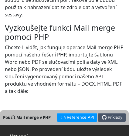
souboru se slučovacími poli. Taková pole budou
použita k nahrazení dat ze zdroje dat a vytvoření
sestavy.
Vyzkoušejte funkci Mail merge
pomocí PHP
Chcete-li vidět, jak funguje operace Mail merge PHP
pomocí našeho řešení PHP, importujte šablonu
Word nebo PDF se slučovacími poli a daty ve XML
nebo JSON. Po provedení kódu uložte výsledek
sloučení vygenerovaný pomocí našeho API
produktu ve vhodném formátu – DOCX, HTML, PDF
a tak dále:
Použít Mail merge v PHP
Reference API
Příklady