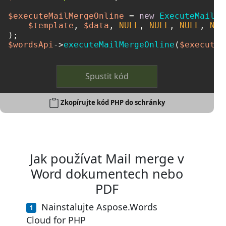
$executeMailMergeOnline
 = 
new
ExecuteMailMe
$template
, 
$data
, 
NULL
, 
NULL
, 
NULL
, 
NUL
$wordsApi
->
executeMailMergeOnline
(
$executeM
Spustit kód
Zkopírujte kód PHP do schránky
Jak používat Mail merge v
Word dokumentech nebo
PDF
Nainstalujte Aspose.Words
Cloud for PHP