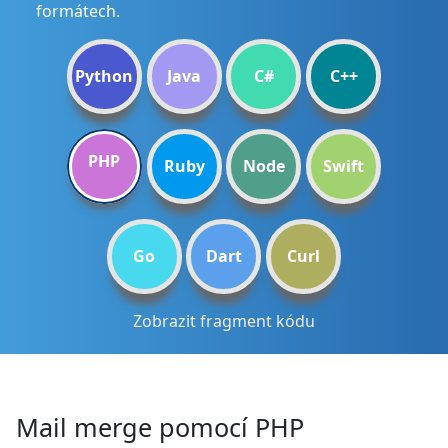
formátech.
Python
Java
C#
C++
PHP
Ruby
Node
Swift
Go
Dart
Curl
Zobrazit fragment kódu
Mail merge pomocí PHP