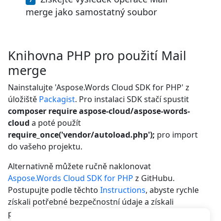
merge jako samostatný soubor
Knihovna PHP pro použití Mail
merge
Nainstalujte 'Aspose.Words Cloud SDK for PHP' z
úložiště
Packagist
. Pro instalaci SDK stačí spustit
composer require aspose-cloud/aspose-words-
cloud
a poté použít
require_once('vendor/autoload.php');
pro import
do vašeho projektu.
Alternativně můžete ručně naklonovat
Aspose.Words Cloud SDK for PHP
z GitHubu.
Postupujte podle těchto
Instructions
, abyste rychle
získali potřebné bezpečnostní údaje a získali
přístup k našemu REST API.