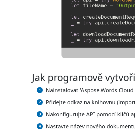
let
 fileName 
=
"Outpu
let
 createDocumentReq
_
=
try
 api.createDoc
let
 downloadDocumentR
_
=
try
 api.downloadF
Jak programově vytvo
Nainstalovat 'Aspose.Words Cloud 
Přidejte odkaz na knihovnu (impor
Nakonfigurujte API pomocí klíčů a
Nastavte název nového dokument