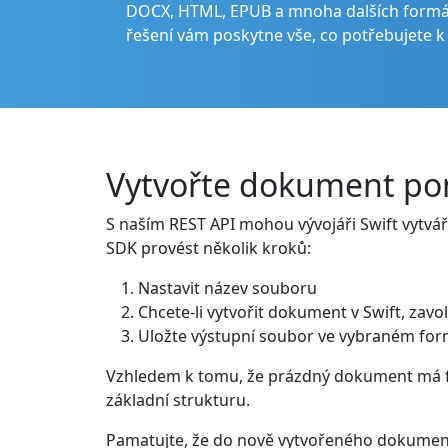
DOCX, HTML, EPUB a mnoha dalších formá
řešení vám poskytne vše, co potřebujete k
Vytvořte dokument po
S naším REST API mohou vývojáři Swift vytvář
SDK provést několik kroků:
Nastavit název souboru
Chcete-li vytvořit dokument v Swift, za
Uložte výstupní soubor ve vybraném fo
Vzhledem k tomu, že prázdný dokument má f
základní strukturu.
Pamatujte, že do nově vytvořeného dokument