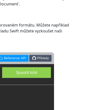
 Document'.
porovaném formátu. Můžete například
kladu Swift můžete vyzkoušet naši
Reference API
Příklady
Spustit kód