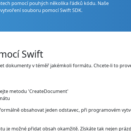
tech pomocí pouhých několika řádků kódu. Naše
 vytvoření souboru pomocí Swift SDK.
mocí Swift
et dokumenty v téměř jakémkoli formátu. Chcete-li to prov
volejte metodu 'CreateDocument'
rmátu
ormálně obsahovat jeden odstavec, při programovém vytv
u je možné přidat obsah okamžitě. Získáte tak nejen práz