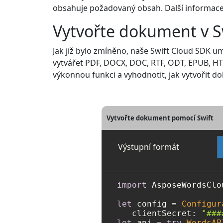
obsahuje požadovaný obsah. Další informace 
Vytvořte dokument v S
Jak již bylo zmíněno, naše Swift Cloud SDK
vytvářet PDF, DOCX, DOC, RTF, ODT, EPUB, HT
výkonnou funkci a vyhodnotit, jak vytvořit d
Vytvořte dokument pomocí Swift
Výstupní formát
import
 AsposeWordsClou
let
 config 
=
Configur
   clientSecret: 
"###
let
 api 
=
try
WordsAP