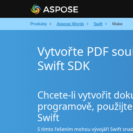
Produkty
Aspose.Words
Swift
Make
Vytvořte PDF so
Swift SDK
Chcete-li vytvořit d
programově, použijte
Swift
S tímto řešením mohou vývojáři Swift sn