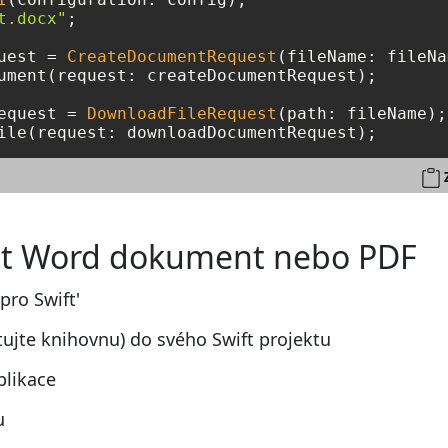
t.docx"
;

uest 
=
CreateDocumentRequest
ument(request: createDocumentRequest);

equest 
=
DownloadFileRequest
ile(request: downloadDocumentRequest);
řit Word dokument nebo PDF
pro Swift'
tujte knihovnu) do svého Swift projektu
plikace
u