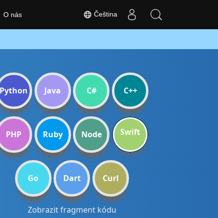
Čeština
O nás
Python
Java
C#
C++
Swift
PHP
Ruby
Node
Go
Dart
Curl
Zobrazit fragment kódu