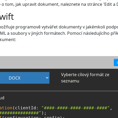
o tom, jak upravit dokument, naleznete na stránce 'Edit a
wift
 umožňuje programově vytvářet dokumenty v jakémkoli pod
ML a soubory v jiných formátech. Pomocí následujícího pří
okument:
Vyberte cílový formát ze
seznamu
d

ation
(clientId: 
"####-####-####-####-####"
, 

###############"
I