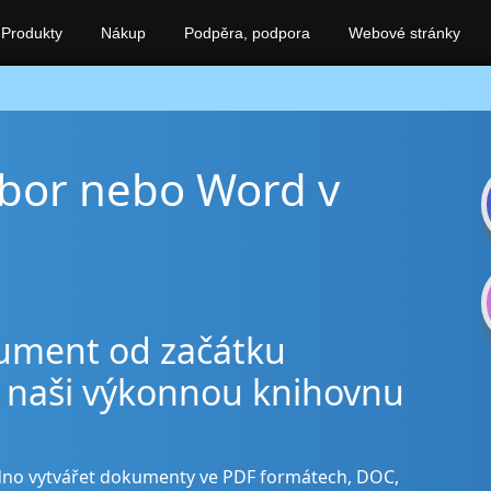
Produkty
Nákup
Podpěra, podpora
Webové stránky
ubor nebo Word v
okument od začátku
 naši výkonnou knihovnu
adno vytvářet dokumenty ve PDF formátech, DOC,