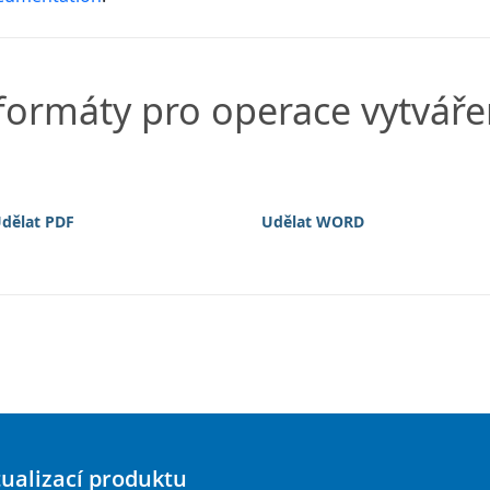
 formáty pro operace vytvá
dělat PDF
Udělat WORD
tualizací produktu