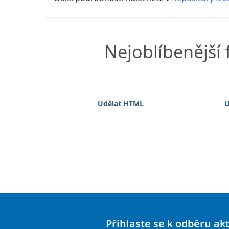
Nejoblíbenější
Udělat HTML
U
Přihlaste se k odběru ak