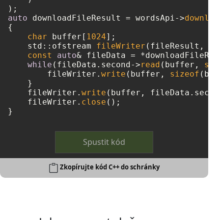
auto
 downloadFileResult = wordsApi->
downloa
{

char
 buffer[
1024
];

    std::ofstream 
fileWriter
(fileResult, st
const
auto
& fileData = *downloadFileRes
while
(fileData.second->
read
(buffer, 
siz
        fileWriter.
write
(buffer, 
sizeof
(buf
    }

    fileWriter.
write
(buffer, fileData.secon
    fileWriter.
close
();

Spustit kód
Zkopírujte kód C++ do schránky