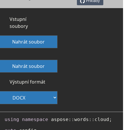
Příklady
Vstupní
soubory
Nahrát soubor
Nahrát soubor
Výstupní formát
using
namespace
 aspose::words::cloud;
