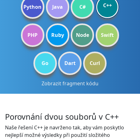
C++
Python
Java
C#
PHP
Ruby
Node
Swift
Go
Dart
Curl
Zobrazit fragment kódu
Porovnání dvou souborů v C++
Naše řešení C++ je navrženo tak, aby vám poskytlo
nejlepší možné výsledky při použití složitého