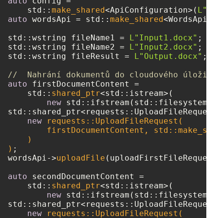
auto
 config =

    std::
make_shared
<ApiConfiguration>(
L"##
auto
 wordsApi = std::
make_shared
<WordsApi>(
std::wstring fileName1 = 
L"Input1.docx"
;

std::wstring fileName2 = 
L"Input2.docx"
;

std::wstring fileResult = 
L"Output.docx"
;

//  Nahrání dokumentů do cloudového úložišt
auto
 firstDocumentContent =

    std::
shared_ptr
<std::istream>(

new
 std::ifstream(std::filesystem::
std::shared_ptr<requests::UploadFileRequest
new
 requests::UploadFileRequest(

        firstDocumentContent, std::make_sha
    )

)
;

wordsApi->
uploadFile
(uploadFirstFileRequest)
auto
 secondDocumentContent =

    std::
shared_ptr
<std::istream>(

new
 std::ifstream(std::filesystem::
std::shared_ptr<requests::UploadFileRequest
new
 requests::UploadFileRequest(
