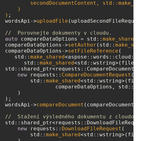
        secondDocumentContent, std::make_sh
    )

)
;

wordsApi->
uploadFile
(uploadSecondFileRequest
//  Porovnejte dokumenty v cloudu.
auto
 compareDataOptions = std::
make_shared
<
compareDataOptions->
setAuthor
(std::
make_sha
compareDataOptions->
setFileReference
(

   std::
make_shared
<aspose::words::cloud::m
      std::
make_shared
<std::wstring>(fileNa
std::shared_ptr<requests::CompareDocumentRe
new
 requests::
CompareDocumentRequest
(

        std::
make_shared
<std::wstring>(file
		compareDataOptions, std::
ma
    )

);

wordsApi->
compareDocument
(compareDocumentRe
//  Stažení výsledného dokumentu z cloudové
std::shared_ptr<requests::DownloadFileReque
new
 requests::
DownloadFileRequest
(

        std::
make_shared
<std::wstring>(file
    )
