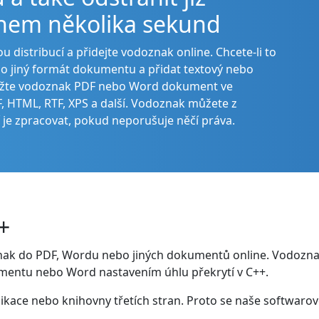
hem několika sekund
istribucí a přidejte vodoznak online. Chcete-li to
bo jiný formát dokumentu a přidat textový nebo
ožte vodoznak PDF nebo Word dokument ve
 HTML, RTF, XPS a další. Vodoznak můžete z
 je zpracovat, pokud neporušuje něčí práva.
+
znak do PDF, Wordu nebo jiných dokumentů online. Vodozna
mentu nebo Word nastavením úhlu překrytí v C++.
ikace nebo knihovny třetích stran. Proto se naše softwarov