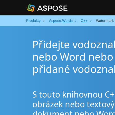
Produkty
Aspose.Words
C++
Watermark
Přidejte vodozn
nebo Word nebo 
přidané vodozna
S touto knihovnou C+
obrázek nebo textov
dokument nebo Word a