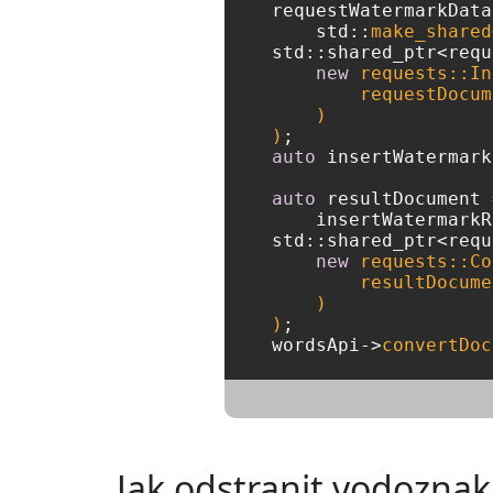
requestWatermarkData
    std::
make_shared
std::shared_ptr<requ
new
 requests::In
        requestDocum
    )

)
auto
 insertWatermark
auto
 resultDocument 
std::shared_ptr<requ
new
 requests::Co
        resultDocume
    )

)
;

wordsApi->
convertDoc
Jak odstranit vodoznak