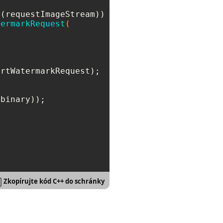
termarkRequest
(

rtWatermarkRequest);



Zkopírujte kód C++ do schránky