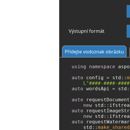
Výstupní formát
Přidejte vodoznak obrázku
using
namespace
 aspo
auto
 config = std::
m
L"####-####-####
auto
 wordsApi = std:
auto
 requestDocument
new
 std::ifstrea
auto
 requestImageStr
new
 std::ifstrea
auto
 requestWatermar
    std::
make_shared