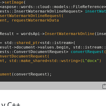
->
setImage
(

ests::InsertWatermarkOnlineRequest> 
insertWa
sertWatermarkOnlineRequest(

ent, requestWatermarkData

Result = wordsApi->
InsertWatermarkOnline
(inse
= std::
shared_ptr
<std::istream>(

ests::ConvertDocumentRequest> 
convertRequest
(
nvertDocumentRequest(

nt, std::make_shared<std::wstring>(
L"docx"
)

ument
(convertRequest);
 v C++