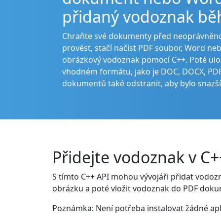
přidaný vodoznak bě
Chraňte své dokumenty před neoprávněnou d
provést, stačí načíst PDF soubor, Word ne
obrázkový vodoznak pomocí C++. Poté ul
vhodném formátu, jako je DOC, DOCX, PDF,
dokumentů také odstranit, aby bylo snazší
Přidejte vodoznak v C+
S tímto C++ API mohou vývojáři přidat vodo
obrázku a poté vložit vodoznak do PDF doku
Poznámka: Není potřeba instalovat žádné apl