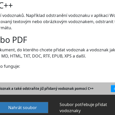
 C++
ní vodoznaků. Například odstranění vodoznaku v aplikaci W
kovaný textovým nebo obrázkovým vodoznakem, odstranit
rmátu.
ebo PDF
dokument, do kterého chcete přidat vodoznak a vodoznak ja
MD, HTML, TXT, DOC, RTF, EPUB, XPS a další.
 to funguje:
doznak a také odstraňte již přidaný vodoznak pomocí C++
Soubor potřebuje přidat
Nahrát soubor
vodoznaky