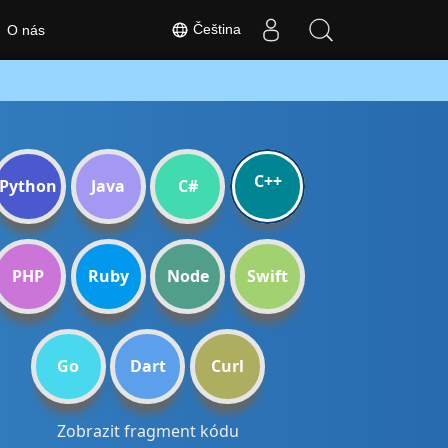
Čeština
O nás
C++
Python
Java
C#
PHP
Ruby
Node
Swift
Go
Dart
Curl
Zobrazit fragment kódu