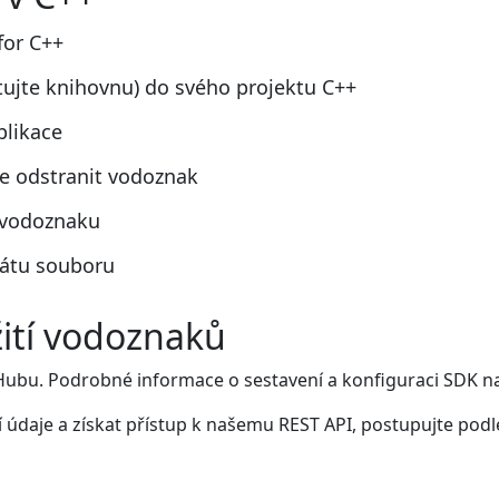
for C++
tujte knihovnu) do svého projektu C++
plikace
e odstranit vodoznak
 vodoznaku
mátu souboru
ití vodoznaků
Hubu. Podrobné informace o sestavení a konfiguraci SDK na
í údaje a získat přístup k našemu REST API, postupujte pod