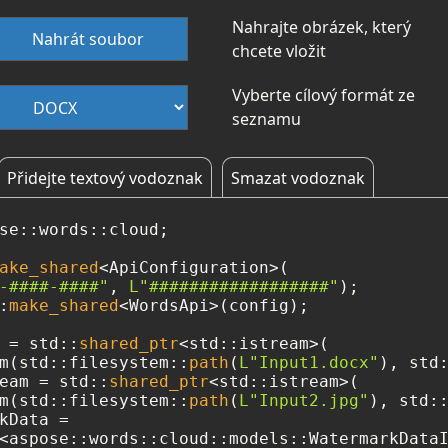
Nahrajte obrázek, který
Nahrát soubor
chcete vložit
Vyberte cílový formát ze
seznamu
Přidejte textový vodoznak
Smazat vodoznak
se::words::cloud;

ake_shared
<ApiConfiguration>(

-####-####"
, 
L"##################"
:
make_shared
<WordsApi>(config);

 = std::
shared_ptr
<std::istream>(

m(std::filesystem::
path
(
L"Input1.docx"
eam = std::
shared_ptr
<std::istream>(

m(std::filesystem::
path
(
L"Input2.jpg"
kData =

<aspose::words::cloud::models::WatermarkDataI