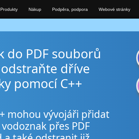
Produkty
Nákup
Podpěra, podpora
Webové stránky
ak do PDF souborů
odstraňte dříve
ky pomocí C++
+ mohou vývojáři přidat
ý vodoznak přes PDF
 také odstranit již