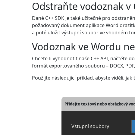
Odstraňte vodoznak v
Dané C++ SDK je také užitečné pro odstraně
požadovaný dokument aplikace Word orazít
a poté uložit výstupní soubor ve vhodném fo
Vodoznak ve Wordu n
Chcete-li vyhodnotit naše C++ API, načtěte 
formát exportovaného souboru – DOCX, PDF, 
Použijte následující příklad, abyste viděli, jak
Přidejte textový nebo obrázkový vo
Vstupní soubory