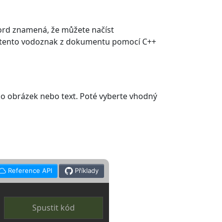
ord znamená, že můžete načíst
 tento vodoznak z dokumentu pomocí C++
ko obrázek nebo text. Poté vyberte vhodný
Reference API
Příklady
Spustit kód