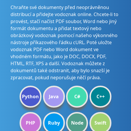
Chraňte své dokumenty před neoprávněnou
distribucí a přidejte vodoznak online. Chcete-li to
provést, stačí načíst PDF soubor, Word nebo jiný
formát dokumentu a přidat textový nebo
obrázkový vodoznak pomocí našeho výkonného
nástroje příkazového řádku cURL. Poté uložte
vodoznak PDF nebo Word dokument ve
vhodném formátu, jako je DOC, DOCX, PDF,
HTML, RTF, XPS a další. Vodoznak můžete z
dokumentů také odstranit, aby bylo snazší je
zpracovat, pokud neporušuje něčí práva.
Python
Java
C#
C++
PHP
Ruby
Node
Swift