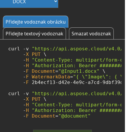
Přidejte vodoznak obrázku
Přidejte textový vodoznak
Smazat vodoznak
curl 
-
v 
"https://api.aspose.cloud/v4.0/wor
-
X
PUT
 \

-
H
"Content-Type: multipart/form-data
-
H
"Authorization: Bearer ###########
-
F
Document
=
"@Input1.docx"
 \

-
F
WatermarkData
=
"{ 
\"
Image
\"
: { 
\"
Re
-
F
 2b4ecf13
-
d42e
-
4e9c
-
a7cd
-
9dbf39d859
curl 
-
v 
"https://api.aspose.cloud/v4.0/wor
-
X
PUT
 \

-
H
"Content-Type: multipart/form-data
-
H
"Authorization: Bearer ###########
-
F
Document
=
"@document"