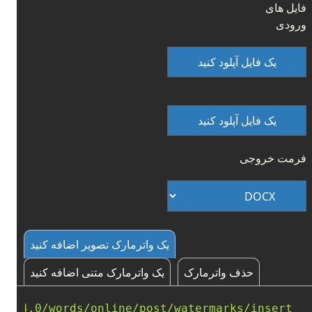
فایل های
ورودی
یک فایل آپلود کنید
یک فایل آپلود کنید
فرمت خروجی
یک واترمارک تصویر اضافه کنید
حذف واترمارک
یک واترمارک متنی اضافه کنید
d/v4.0/words/online/post/watermarks/insert"