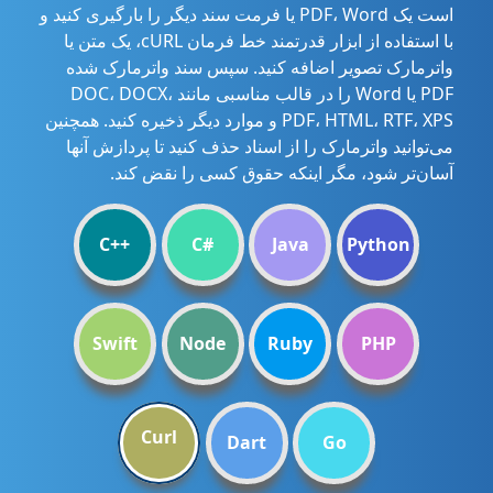
است یک PDF، Word یا فرمت سند دیگر را بارگیری کنید و
با استفاده از ابزار قدرتمند خط فرمان cURL، یک متن یا
واترمارک تصویر اضافه کنید. سپس سند واترمارک شده
PDF یا Word را در قالب مناسبی مانند DOC، DOCX،
PDF، HTML، RTF، XPS و موارد دیگر ذخیره کنید. همچنین
می‌توانید واترمارک را از اسناد حذف کنید تا پردازش آنها
آسان‌تر شود، مگر اینکه حقوق کسی را نقض کند.
C++
C#
Java
Python
Swift
Node
Ruby
PHP
Curl
Dart
Go