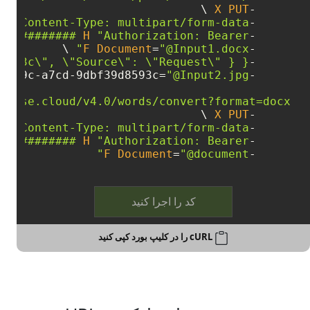
X
PUT
-
H
"Content-Type: multipart/form-data"
-
H
"Authorization: Bearer ####################"
-
F
Document
=
"@Input1.docx"
-
8593c
\"
, 
\"
Source
\"
: 
\"
Request
\"
 } }"
-
-
4e9c
-
a7cd
-
9dbf39d8593c
=
"@Input2.jpg"
-
spose.cloud/v4.0/words/convert?format=docx"
X
PUT
-
H
"Content-Type: multipart/form-data"
-
H
"Authorization: Bearer ####################"
-
F
Document
=
"@document"
-
کد را اجرا کنید
cURL را در کلیپ بورد کپی کنید