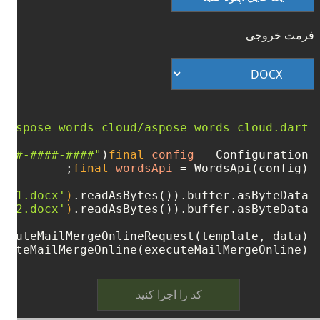
فرمت خروجی
e:aspose_words_cloud/aspose_words_cloud.dart'
####-####-####"
final
config
=
 Configuration(
final
wordsApi
=
put1.docx'
)
.readAsBytes()).buffer.asByteData();

put2.docx'
)
cuteMailMergeOnline(executeMailMergeOnline);
کد را اجرا کنید