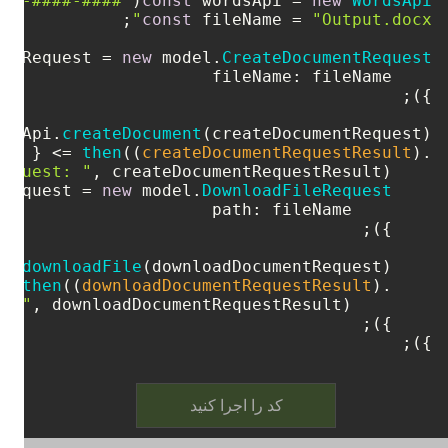
###-####-####"
(
const
 wordsApi = 
new
WordsApi
const
 fileName = 
"Output.docx"
entRequest = 
new
 model.
CreateDocumentRequest
fileName
rdsApi.
createDocument
then
(
(
createDocumentRequestResult
) =>
.
Request: "
tRequest = 
new
 model.
DownloadFileRequest
path
downloadFile
    wordsApi.
then
(
(
downloadDocumentRequestResult
) =>
    .
t: "
});
کد را اجرا کنید