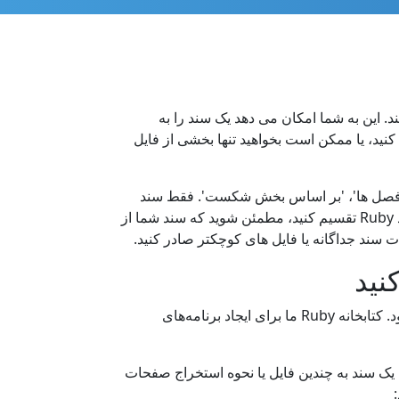
 توسعه دهندگان لینوکس این امکان را می دهد که با یک تابع تقسیم اسناد با استفاده از REST API کار کنند. این به شما امکان می دهد یک سند را به
یمیل کنید، یا ممکن است بخواهید تنها بخشی از فایل
سرفصل ها'، 'بر اساس بخش شکست'. فقط سند
اصلی را بارگیری کنید و روش مورد نیاز خود را انتخاب کنید. اگر می‌خواهید فایل خود را بر اساس این معیارها با استفاده از کد Ruby تقسیم کنید، مطمئن شوید که سند شما از
 سند جداگانه یا فایل های کوچکتر صادر کنید.
کلیه تقسیم اسناد در وب سرورهای Cloud on Aspose با حداکثر سرعت و با رعایت کلیه استانداردهای امنیتی انجام می شود. کتابخانه Ruby ما برای ایجاد برنامه‌های
م کنید. اگر در مورد نحوه تقسیم یک سند به چندین فایل یا نحوه استخراج صفحات