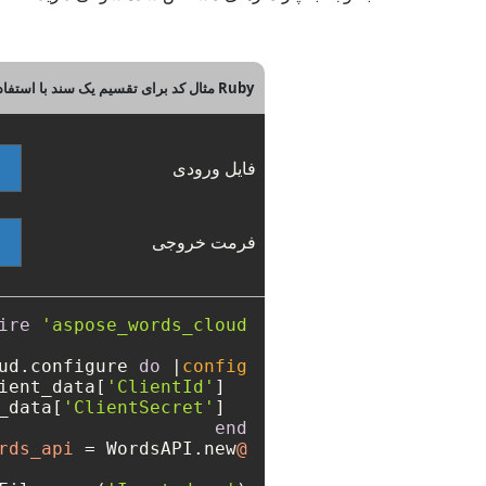
Ruby مثال کد برای تقسیم یک سند با استفاده از REST API
فایل ورودی
فرمت خروجی
ire
'aspose_words_cloud'
ud.configure 
do
 |
config
'ClientId'
] = 
  config.client_data[
'ClientSecret'
] = 
  config.client_data[
end
@words_api