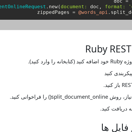
doc = 
entOnlineRequest
.new(
document:
 doc, 
format:
'
zippedPages = 
@words_api
.split_d
) را فراخوانی کنید.
ه دریافت کنید.