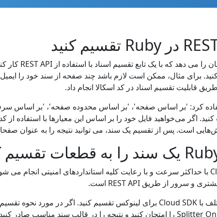
این کتابخانه اسکالا به
 کوچکتر تقسیم کنید. برای مثال، ممکن است لازم باشد چند صفحه از سند خود را ا
ریق قابلیت تقسیم اسناد در کد اسکالا انجام داد.
تفاده کرد: 'بر اساس صفحه'، 'بر اساس محدوده صفحه'، 'بر اساس 
‌هایی است. پس از تقسیم یک سند، می توانید نتیجه را به عنوان صفحات
ور از طریق REST API است.
اسناد Word، PDF، HTML، EPUB را با معیارهای مختلف با Cloud SDK برای لینوکس تقسی