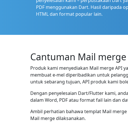
penyelesaian kami – perpustakaan Dart 
PDF menggunakan Dart. Hasil daripada op
HTML dan format popular lain.
Cantuman Mail merge
Produk kami menyediakan Mail merge API ya
membuat e-mel diperibadikan untuk pelangg
untuk sebarang tujuan, API produk kami b
Dengan penyelesaian Dart/Flutter kami, and
dalam Word, PDF atau format fail lain dan da
Ambil perhatian bahawa templat Mail merg
Mail merge dilaksanakan.