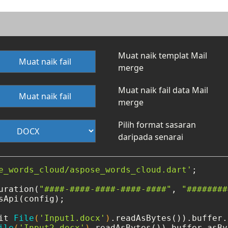
Muat naik templat Mail
Muat naik fail
merge
Muat naik fail data Mail
Muat naik fail
merge
Pilih format sasaran
daripada senarai
e_words_cloud/aspose_words_cloud.dart'
;

uration(
"####-####-####-####-####"
, 
"########
sApi(config);

it 
File
(
'Input1.docx'
)
ile
(
'Input2.docx'
)
.readAsBytes()).buffer.asBy