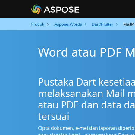
Produk
Aspose.Words
Dart/Flutter
MailM
Word atau PDF M
Pustaka Dart kesetia
melaksanakan Mail m
atau PDF dan data d
tersuai
Cipta dokumen, e-mel dan laporan diper