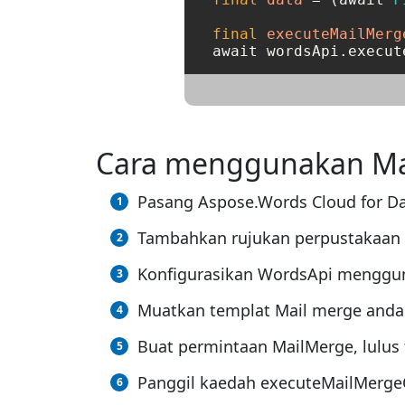
final
executeMailMerg
await wordsApi.execut
Cara menggunakan Ma
Pasang Aspose.Words Cloud for Dar
Tambahkan rujukan perpustakaan (
Konfigurasikan WordsApi menggun
Muatkan templat Mail merge anda
Buat permintaan MailMerge, lulus 
Panggil kaedah executeMailMergeO