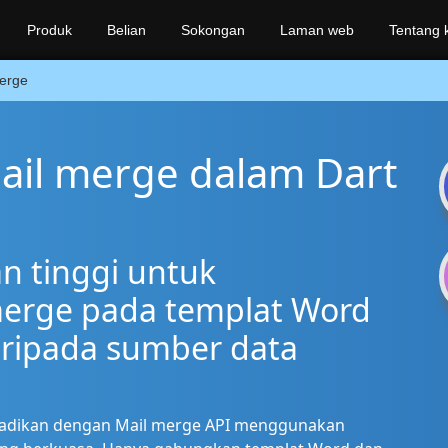
Produk
Belian
Sokongan
Laman web
Tentang k
erge
ail merge dalam Dart
an tinggi untuk
erge pada templat Word
aripada sumber data
ibadikan dengan Mail merge API menggunakan