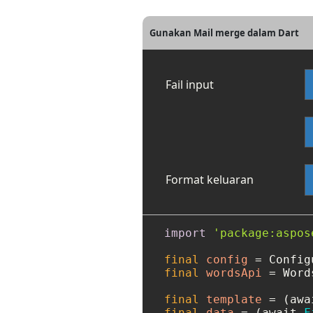
Gunakan Mail merge dalam Dart
Fail input
Format keluaran
import
'package:aspos
final
config
=
 Config
final
wordsApi
=
 Word
final
template
=
 (awa
final
data
=
 (await 
F