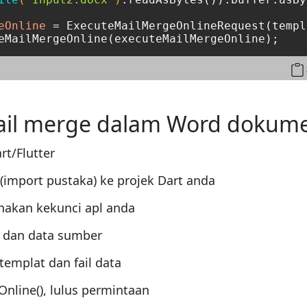
eOnline
=
 ExecuteMailMergeOnlineRequest(templ
eMailMergeOnline(executeMailMergeOnline);
il merge dalam Word dokume
t/Flutter
import pustaka) ke projek Dart anda
akan kekunci apl anda
 dan data sumber
templat dan fail data
nline(), lulus permintaan