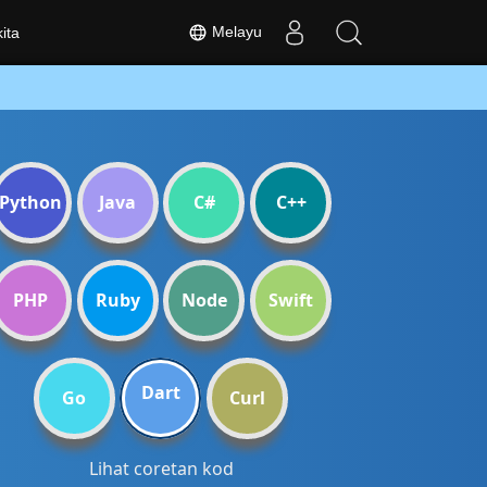
Melayu
ita
Python
Java
C#
C++
PHP
Ruby
Node
Swift
Dart
Go
Curl
Lihat coretan kod