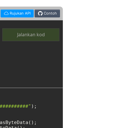
Rujukan API
Contoh
Jalankan kod
##########"
teData();
