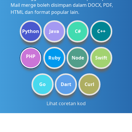
Mail merge boleh disimpan dalam DOCX, PDF,
HTML dan format popular lain.
Python
Java
C#
C++
PHP
Ruby
Node
Swift
Go
Dart
Curl
Lihat coretan kod