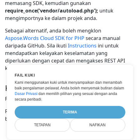
memasang SDK, kemudian gunakan
require_once('vendor/autoload.php');
untuk
mengimportnya ke dalam projek anda.
Sebagai alternatif, anda boleh mengklon
Aspose.Words Cloud SDK for PHP
secara manual
daripada GitHub. Sila ikuti
Instructions
ini untuk
mendapatkan kelayakan keselamatan yang
diperlukan dengan cepat dan mengakses REST API
kami.
FAIL KUKI
Kami menggunakan kuki untuk menyampaikan dan menambah
Keperluan Sistem
baik pengalaman pelawat. Anda boleh menyemak butiran dalam
Dasar Privasi
dan memilih pilihan yang sesuai dengan anda
PHP 7.1 atau lebih baru
secara peribadi.
Rujuk
Repository Documentation
untuk melihat
TERIMA
butiran lanjut.
TETAPAN
NAFIKAN