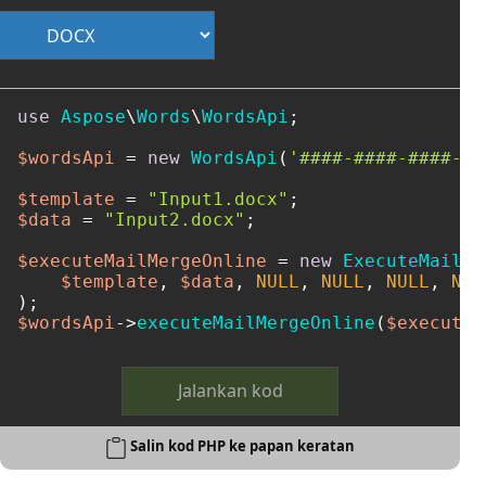
use
Aspose
\
Words
\
WordsApi
;

$wordsApi
 = 
new
WordsApi
(
'####-####-####-##
$template
 = 
"Input1.docx"
$data
 = 
"Input2.docx"
;

$executeMailMergeOnline
 = 
new
ExecuteMailMe
$template
, 
$data
, 
NULL
, 
NULL
, 
NULL
, 
NUL
$wordsApi
->
executeMailMergeOnline
(
$executeM
Jalankan kod
Salin kod PHP ke papan keratan