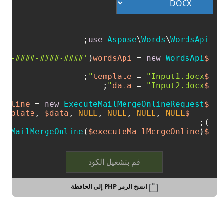
use
Aspose
\
Words
\
WordsApi
###-####-####-####'
(
 = 
new
WordsApi
$wordsApi
;

 = 
"Input1.docx"
$template
 = 
"Input2.docx"
$data
 = 
new
ExecuteMailMergeOnlineRequest
$executeMailMergeOnline
, 
$data
, 
NULL
, 
NULL
, 
NULL
, 
NULL
$template
);

uteMailMergeOnline
(
$executeMailMergeOnline
);
$wordsApi
قم بتشغيل الكود
انسخ الرمز PHP إلى الحافظة