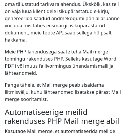
oma täiustatud tarkvaralahendus. Ükskõik, kas teil
on vaja luua klientidele isikupärastatud e-kirju,
genereerida saadud andmekogumi põhjal aruanne
või luua mis tahes eesmärgil isikupärastatud
dokument, meie toote API saab sellega hõlpsalt
hakkama.
Meie PHP lahendusega saate teha Mail merge
toimingu rakenduses PHP. Selleks kasutage Word,
PDF i või muus failivormingus ühendamismalli ja
lähteandmeid.
Pange tähele, et Mail merge peab sisaldama
liitmisvälju, kuhu lähteandmed lisatakse pärast Mail
merge sooritamist.
Automatiseerige meilid
rakenduses PHP Mail merge abil
Kasutage Mail merge, et automatiseerida meilide