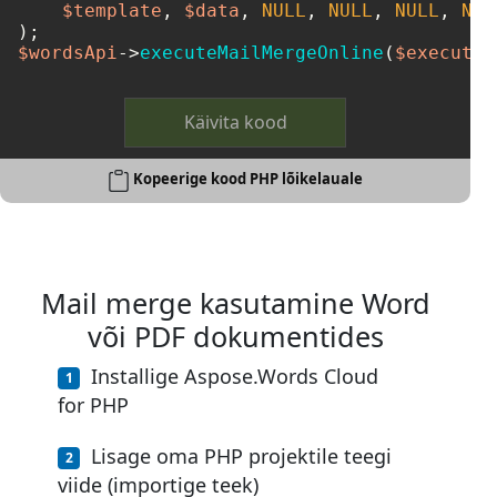
$template
, 
$data
, 
NULL
, 
NULL
, 
NULL
, 
NUL
$wordsApi
->
executeMailMergeOnline
(
$executeM
Käivita kood
Kopeerige kood PHP lõikelauale
Mail merge kasutamine Word
või PDF dokumentides
Installige Aspose.Words Cloud
for PHP
Lisage oma PHP projektile teegi
viide (importige teek)