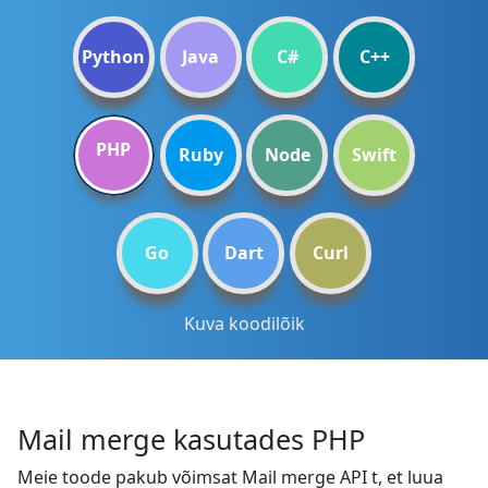
Python
Java
C#
C++
PHP
Ruby
Node
Swift
Go
Dart
Curl
Kuva koodilõik
Mail merge kasutades PHP
Meie toode pakub võimsat Mail merge API t, et luua