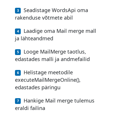
Seadistage WordsApi oma
rakenduse võtmete abil
Laadige oma Mail merge mall
ja lähteandmed
Looge MailMerge taotlus,
edastades malli ja andmefailid
Helistage meetodile
executeMailMergeOnline(),
edastades päringu
Hankige Mail merge tulemus
eraldi failina