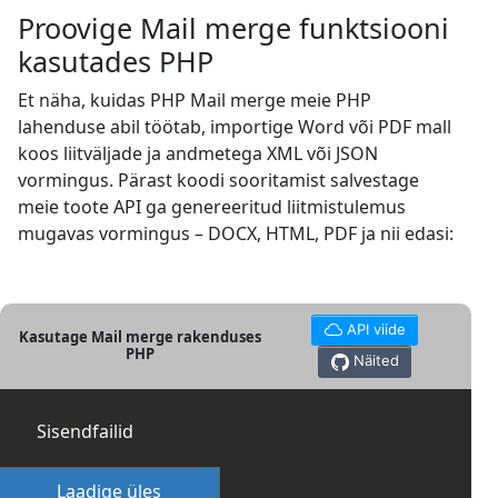
Proovige Mail merge funktsiooni
kasutades PHP
Et näha, kuidas PHP Mail merge meie PHP
lahenduse abil töötab, importige Word või PDF mall
koos liitväljade ja andmetega XML või JSON
vormingus. Pärast koodi sooritamist salvestage
meie toote API ga genereeritud liitmistulemus
mugavas vormingus – DOCX, HTML, PDF ja nii edasi:
API viide
Kasutage Mail merge rakenduses
PHP
Näited
Sisendfailid
Laadige üles