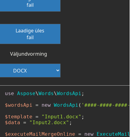
fail
Laadige üles
fail
Väljundvorming
use
Aspose
\
Words
\
WordsApi
;

$wordsApi
 = 
new
WordsApi
(
'####-####-####-##
$template
 = 
"Input1.docx"
$data
 = 
"Input2.docx"
;

$executeMailMergeOnline
 = 
new
ExecuteMailMe