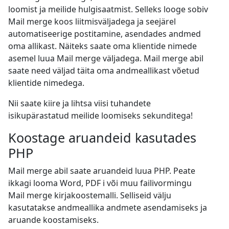
loomist ja meilide hulgisaatmist. Selleks looge sobiv
Mail merge koos liitmisväljadega ja seejärel
automatiseerige postitamine, asendades andmed
oma allikast. Näiteks saate oma klientide nimede
asemel luua Mail merge väljadega. Mail merge abil
saate need väljad täita oma andmeallikast võetud
klientide nimedega.
Nii saate kiire ja lihtsa viisi tuhandete
isikupärastatud meilide loomiseks sekunditega!
Koostage aruandeid kasutades
PHP
Mail merge abil saate aruandeid luua PHP. Peate
ikkagi looma Word, PDF i või muu failivormingu
Mail merge kirjakoostemalli. Selliseid välju
kasutatakse andmeallika andmete asendamiseks ja
aruande koostamiseks.