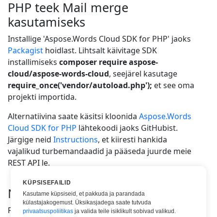
PHP teek Mail merge
kasutamiseks
Installige 'Aspose.Words Cloud SDK for PHP' jaoks
Packagist
hoidlast. Lihtsalt käivitage SDK
installimiseks
composer require aspose-
cloud/aspose-words-cloud
, seejärel kasutage
require_once('vendor/autoload.php');
et see oma
projekti importida.
Alternatiivina saate käsitsi kloonida
Aspose.Words
Cloud SDK for PHP
lähtekoodi jaoks GitHubist.
Järgige neid
Instructions
, et kiiresti hankida
vajalikud turbemandaadid ja pääseda juurde meie
REST API le.
KÜPSISEFAILID
Nõuded süsteemile
Kasutame küpsiseid, et pakkuda ja parandada
külastajakogemust. Üksikasjadega saate tutvuda
PHP 7.1 või uuem
privaatsuspoliitikas
ja valida teile isiklikult sobivad valikud.