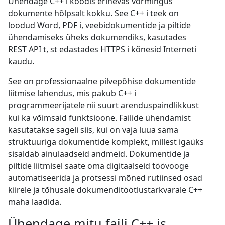
Ühendage C++ i koodis erinevas vormingus
dokumente hõlpsalt kokku. See C++ i teek on
loodud Word, PDF i, veebidokumentide ja piltide
ühendamiseks üheks dokumendiks, kasutades
REST API t, st edastades HTTPS i kõnesid Interneti
kaudu.
See on professionaalne pilvepõhise dokumentide
liitmise lahendus, mis pakub C++ i
programmeerijatele nii suurt arenduspaindlikkust
kui ka võimsaid funktsioone. Failide ühendamist
kasutatakse sageli siis, kui on vaja luua sama
struktuuriga dokumentide komplekt, millest igaüks
sisaldab ainulaadseid andmeid. Dokumentide ja
piltide liitmisel saate oma digitaalseid töövooge
automatiseerida ja protsessi mõned rutiinsed osad
kiirele ja tõhusale dokumenditöötlustarkvarale C++
maha laadida.
Ühendage mitu faili C++ is