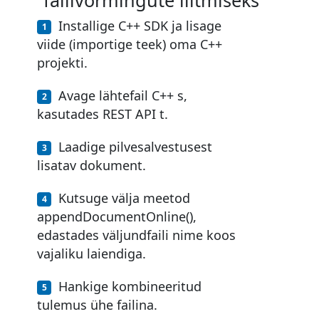
Installige C++ SDK ja lisage
viide (importige teek) oma C++
projekti.
Avage lähtefail C++ s,
kasutades REST API t.
Laadige pilvesalvestusest
lisatav dokument.
Kutsuge välja meetod
appendDocumentOnline(),
edastades väljundfaili nime koos
vajaliku laiendiga.
Hankige kombineeritud
tulemus ühe failina.