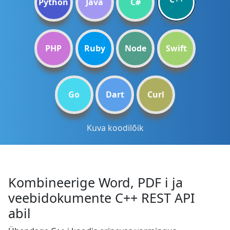
Python
Java
C#
PHP
Ruby
Node
Swift
Go
Dart
Curl
Kuva koodilõik
Kombineerige Word, PDF i ja
veebidokumente C++ REST API
abil