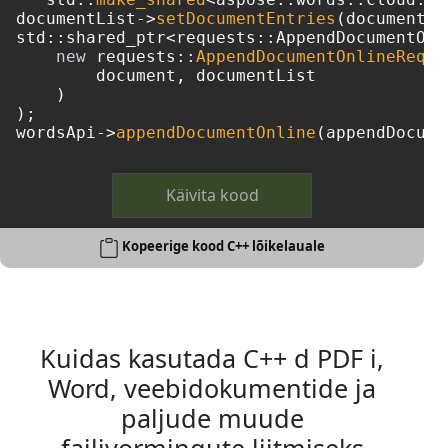
documentList->
setDocumentEntries
(documentEn
std::shared_ptr<requests::AppendDocumentOnl
new
 requests::
AppendDocumentOnlineReque
        document, documentList

    )

);

wordsApi->
appendDocumentOnline
Käivita kood
Kopeerige kood C++ lõikelauale
Kuidas kasutada C++ d PDF i,
Word, veebidokumentide ja
paljude muude
failivormingute liitmiseks