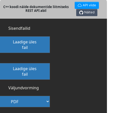
API viide
C++ koodi näide dokumentide liitmiseks
REST API abil
Näited
Sisendfailid
Laadige üles
fail
Laadige üles
fail
Väljundvorming