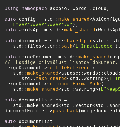
using
namespace
 aspose::words::cloud;

auto
 config = std::
make_shared
<ApiConfigura
L"##################"
auto
 wordsApi = std::
make_shared
<WordsApi>(
auto
 document = std::
shared_ptr
<std::istrea
   std::filesystem::
path
(
L"Input1.docx"
), s
auto
 mergeDocument = std::
make_shared
//  Laadige pilvmälust lisatav dokument.
mergeDocument->
setFileReference
(

   std::
make_shared
<aspose::words::cloud::m
      std::
make_shared
<std::wstring>(
L"Inpu
mergeDocument->
setImportFormatMode
(

   std::
make_shared
<std::wstring>(
L"KeepSou
auto
 documentEntries = 

   std::make_shared<std::vector<std::shared
documentEntries->
push_back
(mergeDocument);

auto
 documentList = 

   std::
make_shared
<aspose::words::cloud::m