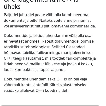
üheks
Paljudel juhtudel peate võib-olla kombineerima
dokumente ja pilte. Näiteks võite enne printimist
või arhiveerimist mitu pilti omavahel kombineerida.
Dokumentide ja piltide ühendamine võib olla osa
erinevatest andmeallikatest dokumentide loomise
terviklikust tehnoloogiast. Sellised ülesanded
hõlmavad täieliku failivormingu manipuleerimise
C++ i teegi kasutamist, mis töötleb failikomplekte ja
liidab need võimalikult lühikese aja jooksul kokku,
luues kompaktse ja täpse väljundi.
Dokumentide ühendamiseks C++ is on teil vaja
vähemalt kahte lähtefaili. Kiireks alustamiseks
vaadake allolevat C++ i koodi näidet.