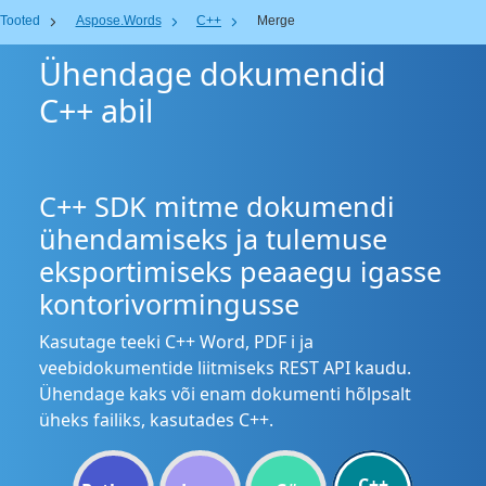
Tooted
Aspose.Words
C++
Merge
Ühendage dokumendid
C++ abil
C++ SDK mitme dokumendi
ühendamiseks ja tulemuse
eksportimiseks peaaegu igasse
kontorivormingusse
Kasutage teeki C++ Word, PDF i ja
veebidokumentide liitmiseks REST API kaudu.
Ühendage kaks või enam dokumenti hõlpsalt
üheks failiks, kasutades C++.
C++