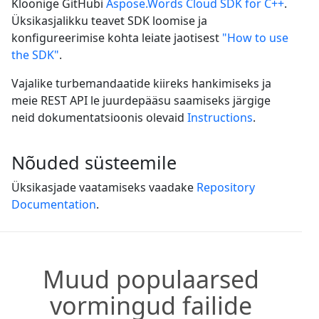
Kloonige GitHubi
Aspose.Words Cloud SDK for C++
.
Üksikasjalikku teavet SDK loomise ja
konfigureerimise kohta leiate jaotisest
"How to use
the SDK"
.
Vajalike turbemandaatide kiireks hankimiseks ja
meie REST API le juurdepääsu saamiseks järgige
neid dokumentatsioonis olevaid
Instructions
.
Nõuded süsteemile
Üksikasjade vaatamiseks vaadake
Repository
Documentation
.
Muud populaarsed
vormingud failide