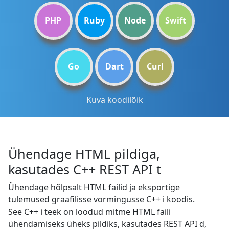
PHP
Ruby
Node
Swift
Go
Dart
Curl
Kuva koodilõik
Ühendage HTML pildiga,
kasutades C++ REST API t
Ühendage hõlpsalt HTML failid ja eksportige
tulemused graafilisse vormingusse C++ i koodis.
See C++ i teek on loodud mitme HTML faili
ühendamiseks üheks pildiks, kasutades REST API d,