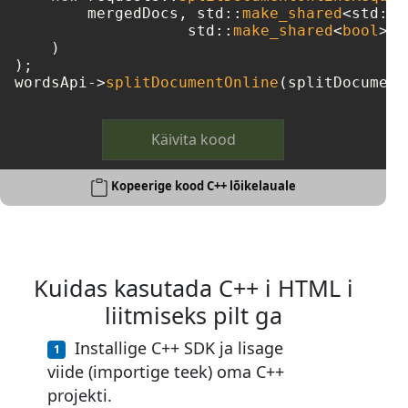
        mergedDocs, std::
make_shared
<std::w
		   std::
make_shared
<
bool
>(
t
    )

);

wordsApi->
splitDocumentOnline
Käivita kood
Kopeerige kood C++ lõikelauale
Kuidas kasutada C++ i HTML i
liitmiseks pilt ga
Installige C++ SDK ja lisage
viide (importige teek) oma C++
projekti.