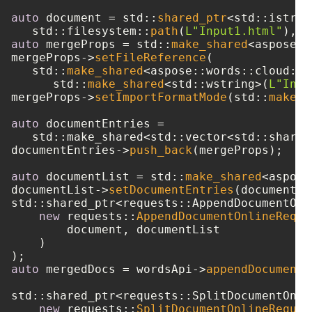
auto
 document = std::
shared_ptr
<std::istrea
   std::filesystem::
path
(
L"Input1.html"
auto
 mergeProps = std::
make_shared
<aspose::
mergeProps->
setFileReference
(

   std::
make_shared
<aspose::words::cloud::m
      std::
make_shared
<std::wstring>(
L"Inpu
mergeProps->
setImportFormatMode
(std::
make_s
auto
 documentEntries = 

   std::make_shared<std::vector<std::shared
documentEntries->
push_back
(mergeProps);

auto
 documentList = std::
make_shared
<aspose
documentList->
setDocumentEntries
(documentEn
std::shared_ptr<requests::AppendDocumentOnl
new
 requests::
AppendDocumentOnlineReque
        document, documentList

    )

auto
 mergedDocs = wordsApi->
appendDocumentO
std::shared_ptr<requests::SplitDocumentOnli
new
 requests::
SplitDocumentOnlineReques