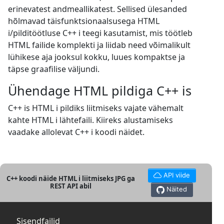
erinevatest andmeallikatest. Sellised ülesanded
hõlmavad täisfunktsionaalsusega HTML
i/pilditöötluse C++ i teegi kasutamist, mis töötleb
HTML failide komplekti ja liidab need võimalikult
lühikese aja jooksul kokku, luues kompaktse ja
täpse graafilise väljundi.
Ühendage HTML pildiga C++ is
C++ is HTML i pildiks liitmiseks vajate vähemalt
kahte HTML i lähtefaili. Kiireks alustamiseks
vaadake allolevat C++ i koodi näidet.
API viide
C++ koodi näide HTML i liitmiseks JPG ga
REST API abil
Näited
Sisendfailid