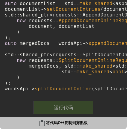
auto
 documentList = std::
make_shared
<aspose
documentList->
setDocumentEntries
(documentEn
std::shared_ptr<requests::AppendDocumentOnl
new
 requests::
AppendDocumentOnlineReque
        document, documentList

    )

auto
 mergedDocs = wordsApi->
appendDocumentO
std::shared_ptr<requests::SplitDocumentOnli
new
 requests::
SplitDocumentOnlineReques
        mergedDocs, std::
make_shared
<std::w
		   std::
make_shared
<
bool
>(
t
    )

);

wordsApi->
splitDocumentOnline
运行代码
将代码C++复制到剪贴板