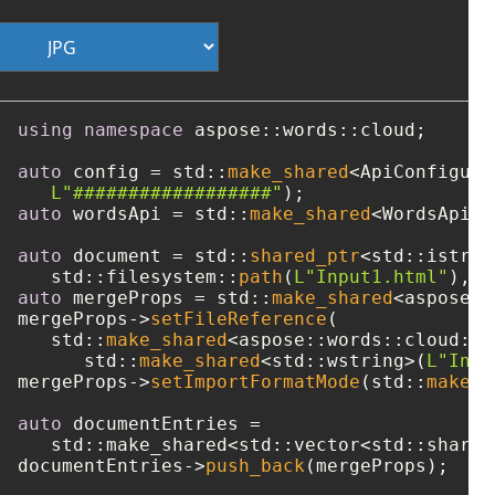
using
namespace
 aspose::words::cloud;

auto
 config = std::
make_shared
<ApiConfigura
L"##################"
auto
 wordsApi = std::
make_shared
<WordsApi>(
auto
 document = std::
shared_ptr
<std::istrea
   std::filesystem::
path
(
L"Input1.html"
auto
 mergeProps = std::
make_shared
<aspose::
mergeProps->
setFileReference
(

   std::
make_shared
<aspose::words::cloud::m
      std::
make_shared
<std::wstring>(
L"Inpu
mergeProps->
setImportFormatMode
(std::
make_s
auto
 documentEntries = 

   std::make_shared<std::vector<std::shared
documentEntries->
push_back
(mergeProps);
