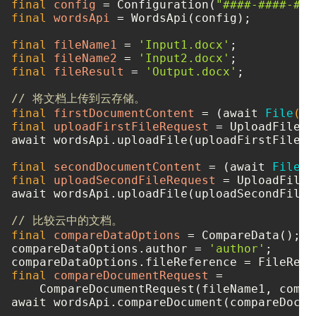
final
config
=
 Configuration(
"####-####-###
final
wordsApi
=
 WordsApi(config);

final
fileName1
=
'Input1.docx'
final
fileName2
=
'Input2.docx'
final
fileResult
=
'Output.docx'
;

// 将文档上传到云存储。
final
firstDocumentContent
=
 (await 
File
(fi
final
uploadFirstFileRequest
=
 UploadFileRe
await wordsApi.uploadFile(uploadFirstFileReq
final
secondDocumentContent
=
 (await 
File
(f
final
uploadSecondFileRequest
=
 UploadFileR
await wordsApi.uploadFile(uploadSecondFileRe
// 比较云中的文档。
final
compareDataOptions
=
 CompareData();

compareDataOptions.author = 
'author'
;

final
compareDocumentRequest
=
    CompareDocumentRequest(fileName1, compa
await wordsApi.compareDocument(compareDocum