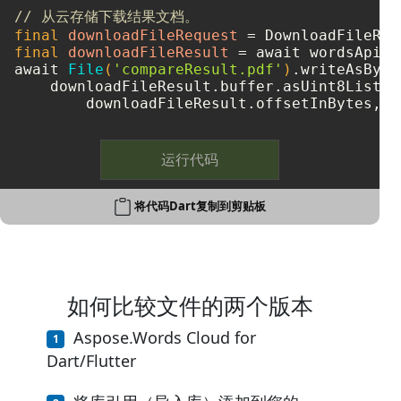
// 从云存储下载结果文档。
final
downloadFileRequest
=
final
downloadFileResult
=
 await wordsApi.d
await 
File
(
'compareResult.pdf'
)
.writeAsBytes
    downloadFileResult.buffer.asUint8List(

运行代码
将代码Dart复制到剪贴板
如何比较文件的两个版本
Aspose.Words Cloud for
Dart/Flutter