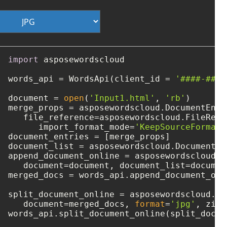
import
 asposewordscloud

words_api = WordsApi(client_id = 
'####-####
document = 
open
(
'Input1.html'
, 
'rb'
)

merge_props = asposewordscloud.DocumentEntry
   file_reference=asposewordscloud.FileRefe
      import_format_mode=
'KeepSourceFormatt
document_entries = [merge_props]

document_list = asposewordscloud.DocumentEn
append_document_online = asposewordscloud.m
   document=document, document_list=document
merged_docs = words_api.append_document_onl
split_document_online = asposewordscloud.mo
   document=merged_docs, 
format
=
'jpg'
, zip_