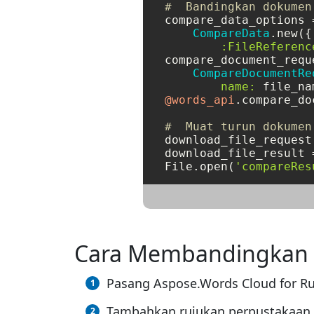
#  Bandingkan dokumen
compare_data_options =
CompareData
.new({
:FileReferenc
compare_document_reque
CompareDocumentRe
name:
 file_na
@words_api
.compare_do
#  Muat turun dokumen
download_file_request
download_file_result 
File.open(
'compareRes
Cara Membandingkan du
Pasang Aspose.Words Cloud for R
Tambahkan rujukan perpustakaan (