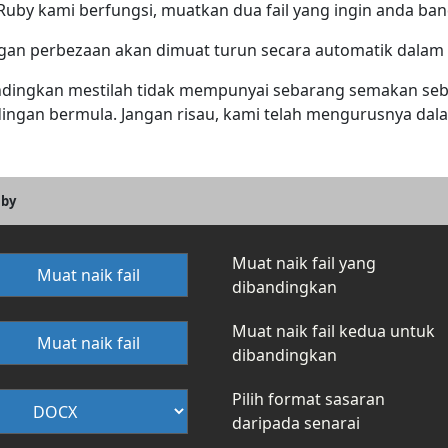
y kami berfungsi, muatkan dua fail yang ingin anda bandi
an perbezaan akan dimuat turun secara automatik dalam f
ingkan mestilah tidak mempunyai sebarang semakan sebel
gan bermula. Jangan risau, kami telah mengurusnya dal
uby
Muat naik fail yang
Muat naik fail
dibandingkan
Muat naik fail kedua untuk
Muat naik fail
dibandingkan
Pilih format sasaran
daripada senarai