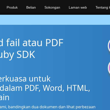
Produk
Belian
Sokongan
Laman web
Tentang k
fail atau PDF
uby SDK
erkuasa untuk
dalam PDF, Word, HTML,
ain
ami, bandingkan dua dokumen dan lihat perbezaan