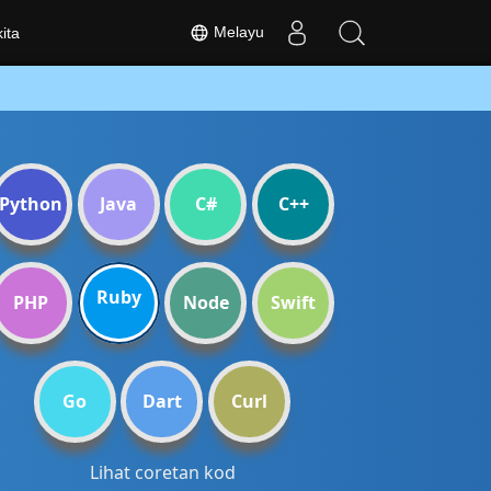
Melayu
ita
Python
Java
C#
C++
Ruby
PHP
Node
Swift
Go
Dart
Curl
Lihat coretan kod