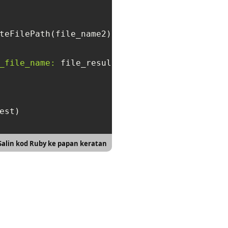
teFilePath(file_name2)})

_file_name:
est)

Salin kod Ruby ke papan keratan