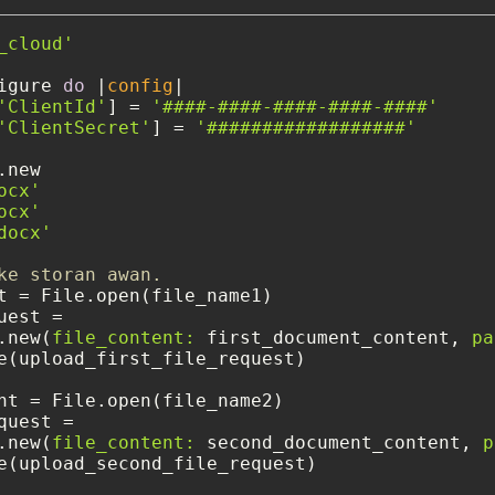
_cloud'
igure 
do
 |
config
|

'ClientId'
] = 
'####-####-####-####-####'
'ClientSecret'
] = 
'##################'
new

ocx'
ocx'
docx'
ke storan awan.
t = File.open(file_name1)

est =

.new(
file_content:
 first_document_content, 
pa
e(upload_first_file_request)

nt = File.open(file_name2)

uest =

.new(
file_content:
 second_document_content, 
p
e(upload_second_file_request)
