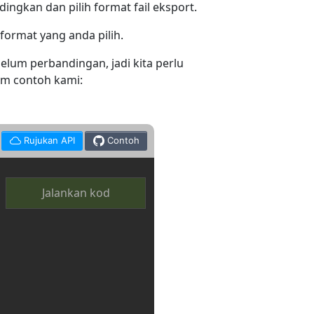
ngkan dan pilih format fail eksport.
ormat yang anda pilih.
um perbandingan, jadi kita perlu
am contoh kami:
Rujukan API
Contoh
Jalankan kod