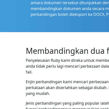
antara dokumen tersebut ditunjukkan deng
membandingkan dokumen anda secara manu
perbandingan boleh dieksport ke DOCX, PD
Membandingkan dua fa
Penyelesaian Ruby kami direka untuk member
anda tidak perlu lagi mencari perbezaan 
fail.
Enjin perbandingan kami mencari perbezaan 
perkataan akan diserlahkan sebagai diubah.
yang mudah.
Jenis perbandingan yang paling popular ial