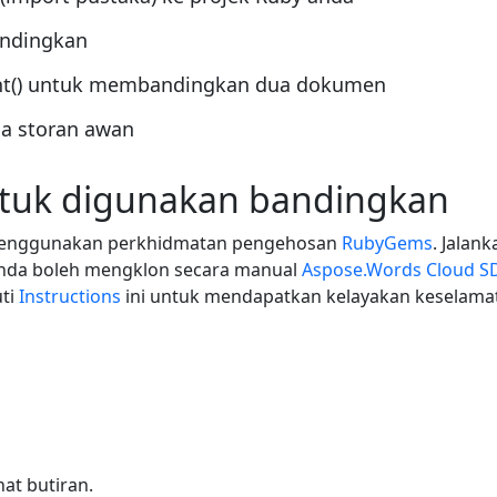
andingkan
nt() untuk membandingkan dua dokumen
da storan awan
tuk digunakan bandingkan
 menggunakan perkhidmatan pengehosan
RubyGems
. Jalan
 anda boleh mengklon secara manual
Aspose.Words Cloud S
uti
Instructions
ini untuk mendapatkan kelayakan keselama
at butiran.