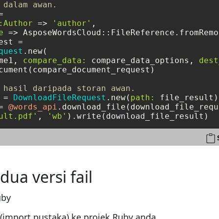
 dalam awan.


:Author
 => 
'author'
,

e
 => AsposeWordsCloud::FileReference.fromRemo
st =

quest
.new(

me1, 
compare_data:
 compare_data_options, 
dest
cument(compare_document_request)

 hasil daripada storan awan.
 = 
DownloadFileRequest
.new(
path:
 file_result)

= 
@words_api
.download_file(download_file_requ
ult.pdf'
, 
'wb'
a versi fail
uby
import pustaka) ke projek Ruby anda