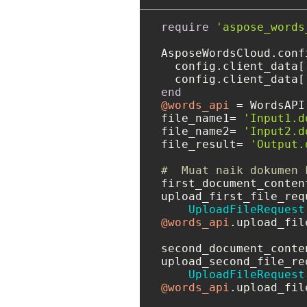
require
'aspose_words
AsposeWordsCloud.conf
  config.client_data[
  config.client_data[
end
@words_api
 = WordsAPI.
file_name1= 
'Input1.d
file_name2= 
'Input2.d
file_result= 
'Output.
#  Muat naik dokumen 
first_document_conten
upload_first_file_requ
UploadFileRequest
@words_api
.upload_fil
second_document_conte
upload_second_file_req
UploadFileRequest
@words_api
.upload_fil