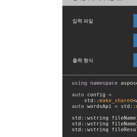
입력 파일
출력 형식
using
namespace
 aspos
auto
 config =

    std::
make_shared
<
auto
 wordsApi = std::
std::wstring fileName
std::wstring fileName
std::wstring fileResu