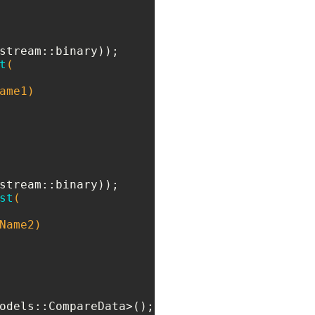
t
(

me1)

st
(

ame2)

odels::CompareData>();
