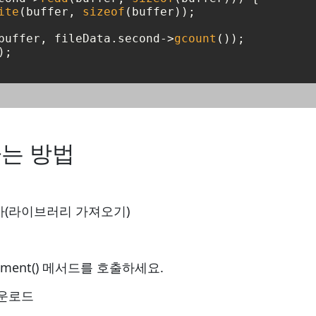
ite
(buffer, 
sizeof
(buffer));

buffer, fileData.second->
gcount
());

);

하는 방법
가(라이브러리 가져오기)
ument() 메서드를 호출하세요.
다운로드