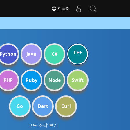
한국어
C++
Python
Java
C#
PHP
Ruby
Node
Swift
Go
Dart
Curl
코드 조각 보기