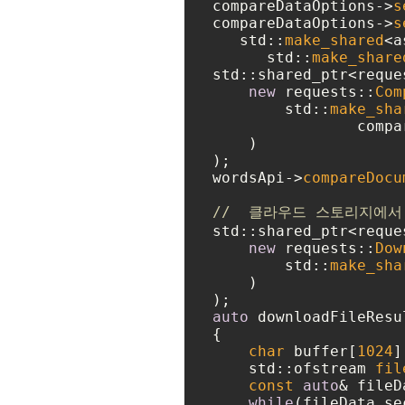
compareDataOptions->
s
compareDataOptions->
s
   std::
make_shared
<a
      std::
make_share
std::shared_ptr<reque
new
 requests::
Com
        std::
make_sha
		com
    )

);

wordsApi->
compareDocu
//  클라우드 스토리지에
std::shared_ptr<reque
new
 requests::
Dow
        std::
make_sha
    )

auto
 downloadFileResu
{

char
 buffer[
1024
]
    std::ofstream 
fil
const
auto
& fileD
while
(fileData.se