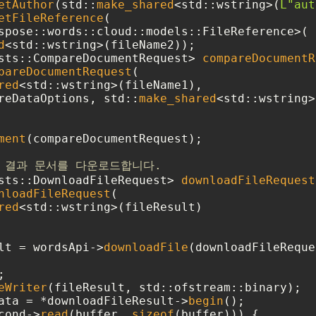
etAuthor
(std::
make_shared
<std::wstring>(
L"aut
etFileReference
(

spose::words::cloud::models::FileReference>(

d
<std::wstring>(fileName2));

sts::CompareDocumentRequest> 
compareDocumentR
pareDocumentRequest
(

red
<std::wstring>(fileName1),

pareDataOptions, std::
make_shared
<std::wstring>
ment
(compareDocumentRequest);

서 결과 문서를 다운로드합니다.
sts::DownloadFileRequest> 
downloadFileRequest
nloadFileRequest
(

red
<std::wstring>(fileResult)

lt = wordsApi->
downloadFile
(downloadFileReque
;

eWriter
(fileResult, std::ofstream::binary);

ata = *downloadFileResult->
begin
();

cond->
read
(buffer, 
sizeof
(buffer))) {
