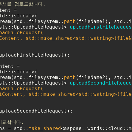
문서를 업로드합니다.
ent =

td::istream>(

ream(std::filesystem::
path
sts::UploadFileRequest> 
uploadFirstFileReques
oadFileRequest(

Content, std::make_shared<std::wstring>(fileNa
uploadFirstFileRequest);

tent =

td::istream>(

ream(std::filesystem::
path
sts::UploadFileRequest> 
uploadSecondFileReque
oadFileRequest(

tContent, std::make_shared<std::wstring>(fileN
uploadSecondFileRequest);

비교합니다.
ns = std::
make_shared
<aspose::words::cloud::m