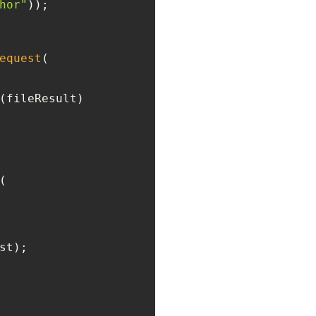
hor"
));

equest
(

(fileResult)

(

st);
