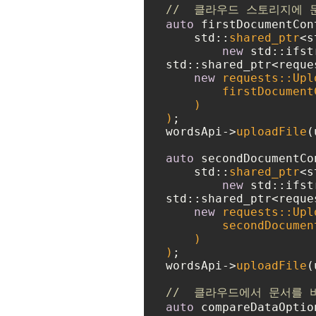
//  클라우드 스토리지에 
auto
 firstDocumentCont
    std::
shared_ptr
<s
new
 std::ifst
std::shared_ptr<reque
new
 requests::Upl
        firstDocument
    )

)
;

wordsApi->
uploadFile
(
auto
 secondDocumentCon
    std::
shared_ptr
<s
new
 std::ifst
std::shared_ptr<reque
new
 requests::Upl
        secondDocumen
    )

)
;

wordsApi->
uploadFile
(
//  클라우드에서 문서를 
auto
 compareDataOptio