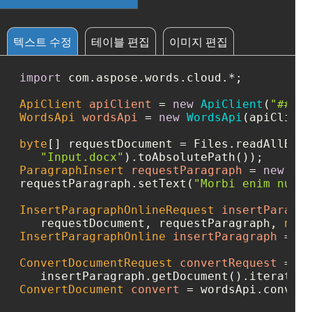
텍스트 수정
테이블 편집
이미지 편집
import
 com.aspose.words.cloud.*;

ApiClient
apiClient
=
new
ApiClient
(
"####-
WordsApi
wordsApi
=
new
WordsApi
(apiClient
byte
[] requestDocument = Files.readAllByte
"Input.docx"
ParagraphInsert
requestParagraph
=
new
Par
requestParagraph.setText(
"Morbi enim nunc 
InsertParagraphOnlineRequest
insertParagra
   requestDocument, requestParagraph, 
null
InsertParagraphOnline
insertParagraph
=
 wo
ConvertDocumentRequest
convertRequest
=
ne
   insertParagraph.getDocument().iterator(
ConvertDocument
convert
=