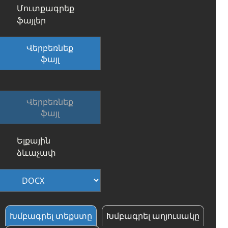
Մուտքագրեք
ֆայլեր
Վերբեռնեք
ֆայլ
Վերբեռնեք
ֆայլ
Ելքային
ձևաչափ
Խմբագրել տեքստը
Խմբագրել աղյուսակը