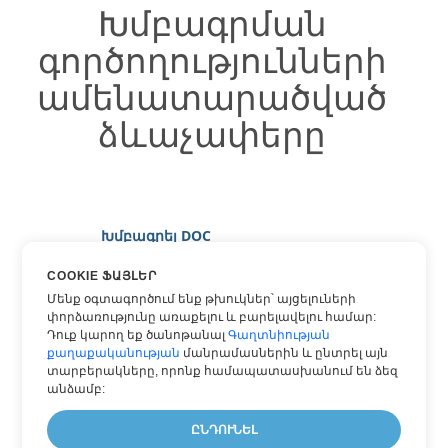
Խմբագրման
գործողությունների
ամենատարածված
ձևաչափերը
Խմբագրել DOC
Խմբագրել DOCX
COOKIE ՖԱՅԼԵՐ
Խմբագրել HTML
Մենք օգտագործում ենք թխուկներ՝ այցելուների
փորձառությունը առաքելու և բարելավելու համար:
Խմբագրել MARKDOWN
Դուք կարող եք ծանոթանալ
Գաղտնիության
քաղաքականության
մանրամասներին և ընտրել այն
Խմբագրել PDF
տարբերակները, որոնք համապատասխանում են ձեզ
Խմբագրել TEXT
անձամբ:
Խմբագրել WORD
ԸՆԴՈՒՆԵԼ