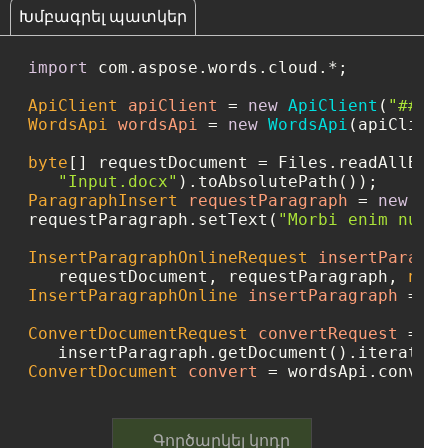
Խմբագրել պատկեր
import
 com.aspose.words.cloud.*;

ApiClient
apiClient
=
new
ApiClient
(
"####-
WordsApi
wordsApi
=
new
WordsApi
(apiClient
byte
[] requestDocument = Files.readAllByte
"Input.docx"
ParagraphInsert
requestParagraph
=
new
Par
requestParagraph.setText(
"Morbi enim nunc 
InsertParagraphOnlineRequest
insertParagra
   requestDocument, requestParagraph, 
null
InsertParagraphOnline
insertParagraph
=
 wo
ConvertDocumentRequest
convertRequest
=
ne
   insertParagraph.getDocument().iterator(
ConvertDocument
convert
=
Գործարկել կոդը