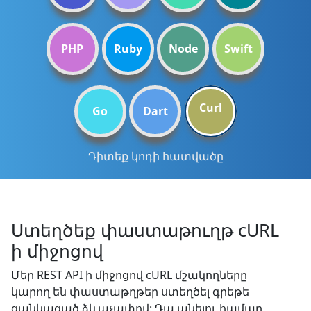
PHP
Ruby
Node
Swift
Curl
Go
Dart
Դիտեք կոդի հատվածը
Ստեղծեք փաստաթուղթ cURL
ի միջոցով
Մեր REST API ի միջոցով cURL մշակողները
կարող են փաստաթղթեր ստեղծել գրեթե
ցանկացած ձևաչափով: Դա անելու համար