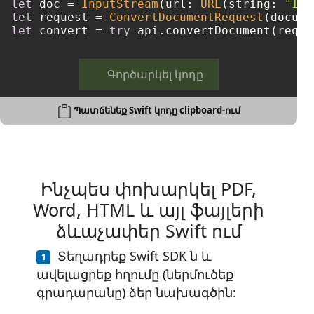
let
 doc 
=
InputStream
(url: 
URL
(string: 
"Inp
let
 request 
=
ConvertDocumentRequest
(docume
let
 convert 
=
try
 api.convertDocument(reque
Գործարկել կոդը
Պատճենեք Swift կոդը clipboard-ում
Ինչպես փոխարկել PDF,
Word, HTML և այլ ֆայլերի
ձևաչափեր Swift ում
Տեղադրեք Swift SDK ն և
ավելացրեք հղումը (ներմուծեք
գրադարանը) ձեր նախագծին: