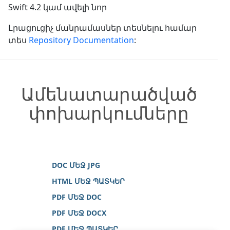
Swift 4.2 կամ ավելի նոր
Լրացուցիչ մանրամասներ տեսնելու համար
տես
Repository Documentation
:
Ամենատարածված
փոխարկումները
DOC ՄԵՋ JPG
HTML ՄԵՋ ՊԱՏԿԵՐ
PDF ՄԵՋ DOC
PDF ՄԵՋ DOCX
PDF ՄԵՋ ՊԱՏԿԵՐ