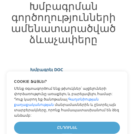
Խմբագրման
գործողությունների
ամենատարածված
ձևաչափերը
Խմբագրել DOC
Խմբագրել DOCX
COOKIE ՖԱՅԼԵՐ
Խմբագրել HTML
Մենք օգտագործում ենք թխուկներ՝ այցելուների
փորձառությունը առաքելու և բարելավելու համար:
Խմբագրել MARKDOWN
Դուք կարող եք ծանոթանալ
Գաղտնիության
քաղաքականության
մանրամասներին և ընտրել այն
Խմբագրել PDF
տարբերակները, որոնք համապատասխանում են ձեզ
Խմբագրել TEXT
անձամբ:
Խմբագրել WORD
ԸՆԴՈՒՆԵԼ