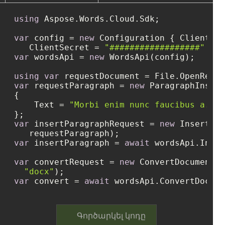
using
 Aspose.Words.Cloud.Sdk;

var
 config = 
new
 Configuration { ClientId 
   ClientSecret = 
"##################"
var
 wordsApi = 
new
 WordsApi(config);

using
var
 requestDocument = File.OpenRead(
var
 requestParagraph = 
new
 ParagraphInsert
{

    Text = 
"Morbi enim nunc faucibus a."
var
 insertParagraphRequest = 
new
 InsertPar
var
 insertParagraph = 
await
 wordsApi.Inser
var
 convertRequest = 
new
 ConvertDocumentRe
"docx"
var
 convert = 
await
Գործարկել կոդը