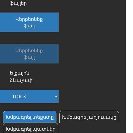
ֆայլեր
Վերբեռնեք
ֆայլ
Վերբեռնեք
ֆայլ
Ելքային
ձևաչափ
Խմբագրել տեքստը
Խմբագրել աղյուսակը
Խմբագրել պատկեր