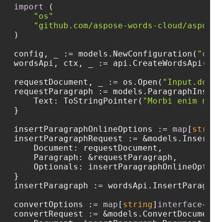
import
 (

"os"
"github.com/aspose-words-cloud/aspose-
)

config, _ := models.NewConfiguration(
"conf
wordsApi, ctx, _ := api.CreateWordsApi(con
requestDocument, _ := os.Open(
"Input.docx"
requestParagraph := models.ParagraphInsert
    Text: ToStringPointer(
"Morbi enim nunc
}

insertParagraphOnlineOptions := 
map
[
string
insertParagraphRequest := &models.InsertPa
    Document: requestDocument,

    Paragraph: &requestParagraph,

    Optionals: insertParagraphOnlineOption
}

insertParagraph := wordsApi.InsertParagrap
convertOptions := 
map
[
string
]
interface
{}{}

convertRequest := &models.ConvertDocumentR