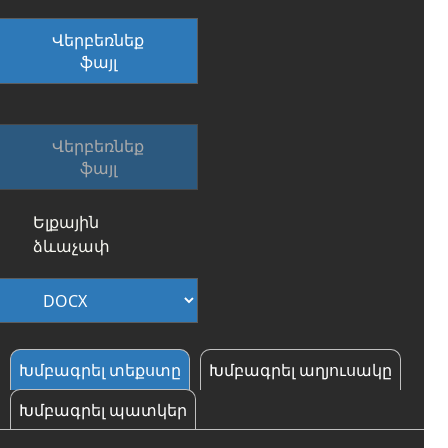
Վերբեռնեք
ֆայլ
Վերբեռնեք
ֆայլ
Ելքային
ձևաչափ
Խմբագրել տեքստը
Խմբագրել աղյուսակը
Խմբագրել պատկեր