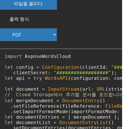
파일을 올리다
출력 형식
import
 AsposeWordsCloud

let
 config 
=
Configuration
(clientId: 
"####-
   clientSecret: 
"##################"
let
 api 
=
try
WordsAPI
(configuration: config
let
 document 
=
InputStream
(url: 
URL
(string:
//  Cloud Storage에서 추가할 문서를 로드합니다.
let
 mergeDocument 
=
DocumentEntry
()

  .setFileReference(fileReference: 
FileRefe
  .setImportFormatMode(importFormatMode: 
"K
let
 documentEntries 
=
let
 documentList 
=
DocumentEntryList
()

  .setDocumentEntries(documentEntries: docu