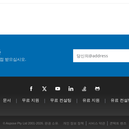
독
접 받으십시오.
문서
|
무료 지원
|
무료 컨설팅
|
유료 지원
|
유료 컨설
|
|
© Aspose Pty Ltd 2001-2026. 판권 소유.
개인 정보 정책
서비스 약관
콘택트 렌즈