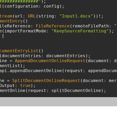
###############"
I
(configuration: config);

tream
(url: 
URL
(string: 
"Input1.docx"
))
!
mentEntry
()

ileReference: 
FileReference
(remoteFilePath: 
"
e(importFormatMode: 
"KeepSourceFormatting"
 [

cumentEntryList
()

ine 
=
AppendDocumentOnlineRequest
(document: d
api.appendDocumentOnline(request: appendDocum
ne 
=
SplitDocumentOnlineRequest
(document: mer
Output: 
true
mentOnline(request: splitDocumentOnline);