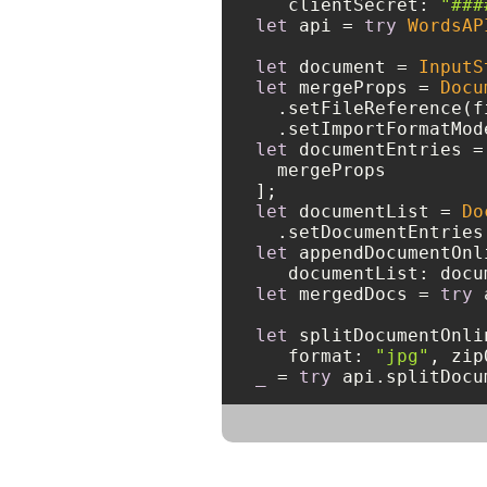
   clientSecret: 
"###
let
 api 
=
try
WordsAP
let
 document 
=
InputS
let
 mergeProps 
=
Docu
  .setFileReference(f
  .setImportFormatMod
let
 documentEntries 
=
  mergeProps

let
 documentList 
=
Do
let
 appendDocumentOnl
let
 mergedDocs 
=
try
 
let
 splitDocumentOnli
   format: 
"jpg"
, zip
_
=
try
 api.splitDocu