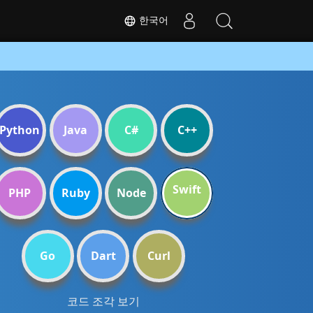
한국어
Python
Java
C#
C++
Swift
PHP
Ruby
Node
Go
Dart
Curl
코드 조각 보기