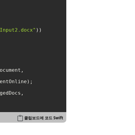
Input2.docx"
))

ocument, 

entOnline);

gedDocs, 

클립보드에 코드 Swift