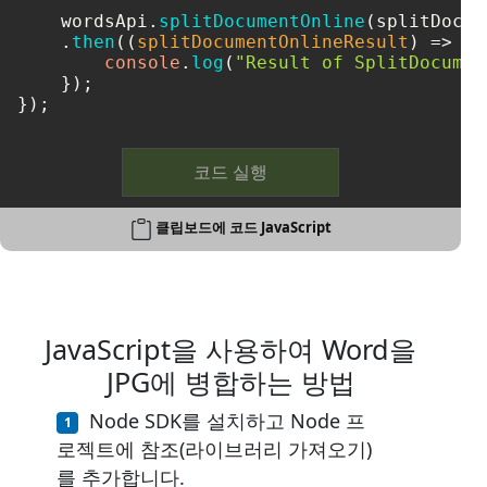
    wordsApi.
splitDocumentOnline
(splitDocum
    .
then
(
(
splitDocumentOnlineResult
) =>
 { 
console
.
log
(
"Result of SplitDocumen
    });

});
코드 실행
클립보드에 코드 JavaScript
JavaScript을 사용하여 Word을
JPG에 병합하는 방법
Node SDK를 설치하고 Node 프
로젝트에 참조(라이브러리 가져오기)
를 추가합니다.