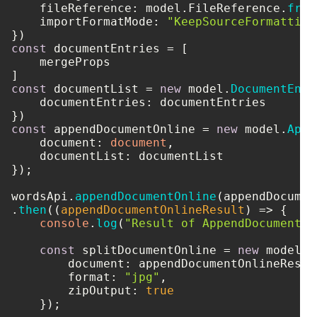
fileReference
: model.
FileReference
.
from
importFormatMode
: 
"KeepSourceFormatting
const
 documentEntries = [

    mergeProps

const
 documentList = 
new
 model.
DocumentEntr
documentEntries
: documentEntries

const
 appendDocumentOnline = 
new
 model.
Appe
document
: 
document
,

documentList
: documentList

});

wordsApi.
appendDocumentOnline
(appendDocumen
.
then
(
(
appendDocumentOnlineResult
) =>
 {    

console
.
log
(
"Result of AppendDocumentOn
const
 splitDocumentOnline = 
new
 model.
S
document
: appendDocumentOnlineResult
format
: 
"jpg"
,

zipOutput
: 
true
    });
