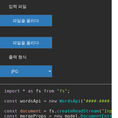
입력 파일
파일을 올리다
파일을 올리다
출력 형식
import
 * 
as
 fs 
from
"fs"
;

const
 wordsApi = 
new
WordsApi
(
"####-####-##
const
document
 = fs.
createReadStream
(
"Input
const
 mergeProps = 
new
 model.
DocumentEntry
(