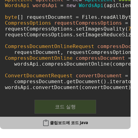
WordsApi
wordsApi
=
new
WordsApi
(apiClient);
byte
[] requestDocument = Files.readAllBytes
CompressOptions
requestCompressOptions
=
ne
requestCompressOptions.setImagesQuality(
75
)
requestCompressOptions.setImagesReduceSizeF
CompressDocumentOnlineRequest
compressDocum
   requestDocument, requestCompressOptions,
CompressDocumentOnline
compressDocument
=
   wordsApi.compressDocumentOnline(compress
ConvertDocumentRequest
convertDocument
=
ne
   compressDocument.getDocument().iterator(
wordsApi.convertDocument(convertDocument);
코드 실행
클립보드에 코드 Java