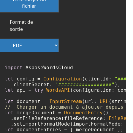
fichier
Format de
sortie
import
 AsposeWordsCloud

let
 config 
=
Configuration
(clientId: 
"####-
   clientSecret: 
"##################"
let
 api 
=
try
WordsAPI
(configuration: config
let
 document 
=
InputStream
(url: 
URL
(string:
//  Charger un document à ajouter depuis le
let
 mergeDocument 
=
DocumentEntry
()

  .setFileReference(fileReference: 
FileRefe
  .setImportFormatMode(importFormatMode: 
"K
let
 documentEntries 
=