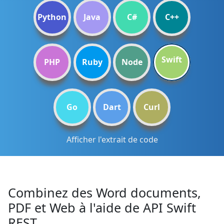
Python
Java
C#
C++
Swift
PHP
Ruby
Node
Go
Dart
Curl
Afficher l'extrait de code
Combinez des Word documents,
PDF et Web à l'aide de API Swift
REST