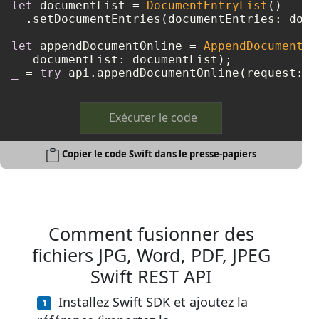
let
 documentList 
=
DocumentEntryList
()

  .setDocumentEntries(documentEntries: docu
let
 appendDocumentOnline 
=
AppendDocumentOn
_
=
try
Exécuter le code
Copier le code Swift dans le presse-papiers
Comment fusionner des
fichiers JPG, Word, PDF, JPEG
Swift REST API
Installez Swift SDK et ajoutez la