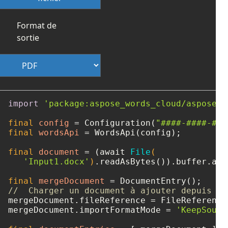
Format de
sortie
import
'package:aspose_words_cloud/aspose_w
final
config
=
 Configuration(
"####-####-###
final
wordsApi
=
 WordsApi(config);

final
document
=
 (await 
File
(

'Input1.docx'
)
.readAsBytes()).buffer.asB
final
mergeDocument
=
//  Charger un document à ajouter depuis le
mergeDocument.fileReference = FileReference
mergeDocument.importFormatMode = 
'KeepSourc