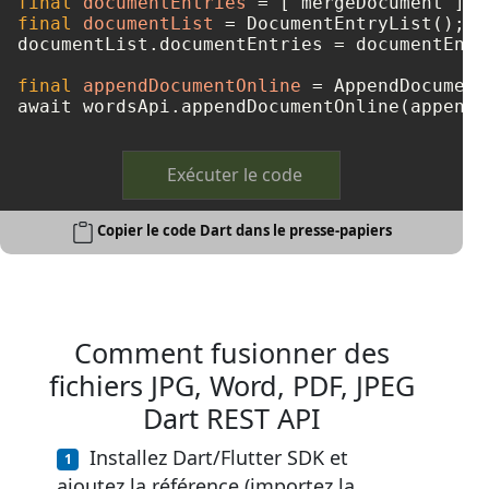
final
documentEntries
=
final
documentList
=
 DocumentEntryList();

documentList.documentEntries = documentEntri
final
appendDocumentOnline
=
 AppendDocument
Exécuter le code
Copier le code Dart dans le presse-papiers
Comment fusionner des
fichiers JPG, Word, PDF, JPEG
Dart REST API
Installez Dart/Flutter SDK et
ajoutez la référence (importez la