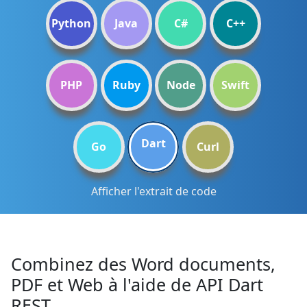
Python
Java
C#
C++
PHP
Ruby
Node
Swift
Dart
Go
Curl
Afficher l'extrait de code
Combinez des Word documents,
PDF et Web à l'aide de API Dart
REST