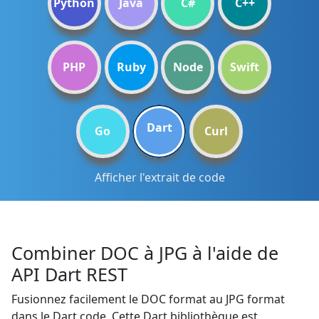
Python
Java
C#
C++
PHP
Ruby
Node
Swift
Dart
Go
Curl
Afficher l'extrait de code
Combiner DOC à JPG à l'aide de
API Dart REST
Fusionnez facilement le DOC format au JPG format
dans le Dart code. Cette Dart bibliothèque est