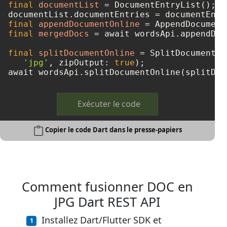
final
documentList
=
 DocumentEntryList();

final
appendDocumentOnline
=
final
mergedDocs
=
 await wordsApi.appendDoc
final
splitDocumentOnline
=
 SplitDocumentOn
'jpg'
, zipOutput: 
true
);

Exécuter le code
Copier le code Dart dans le presse-papiers
Comment fusionner DOC en
JPG Dart REST API
Installez Dart/Flutter SDK et