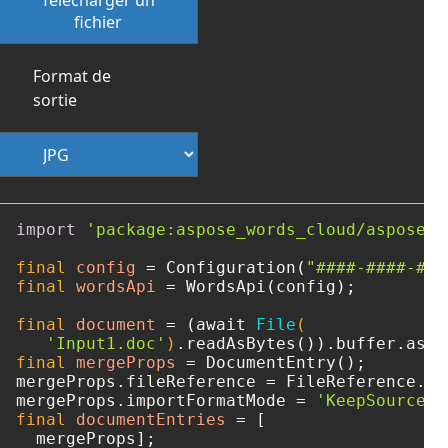
fichier
Format de
sortie
import
'package:aspose_words_cloud/aspose_w
final
config
=
 Configuration(
"####-####-###
final
wordsApi
=
 WordsApi(config);

final
document
=
 (await 
File
(

'Input1.doc'
)
final
mergeProps
=
 DocumentEntry();

mergeProps.fileReference = FileReference.fr
mergeProps.importFormatMode = 
'KeepSourceFo
final
documentEntries
=
 [
